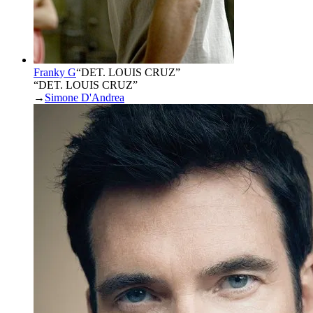
Franky G
“
DET. LOUIS CRUZ
”
“DET. LOUIS CRUZ”
→
Simone D'Andrea