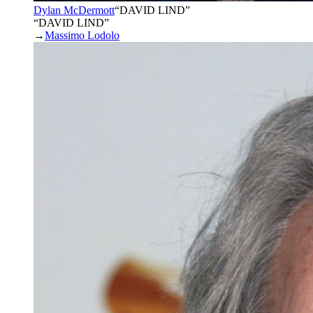
Dylan McDermott
“
DAVID LIND
”
“DAVID LIND”
→
Massimo Lodolo