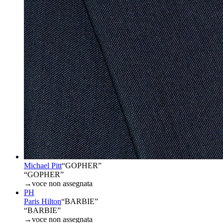
Michael Pitt
“
GOPHER
”
“GOPHER”
→
voce non assegnata
PH
Paris Hilton
“
BARBIE
”
“BARBIE”
→
voce non assegnata