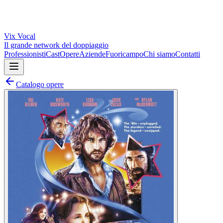
Vix
Vocal
Il grande network del doppiaggio
Professionisti
Cast
Opere
Aziende
Fuoricampo
Chi siamo
Contatti
Catalogo opere