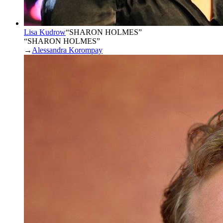
Lisa Kudrow
“
SHARON HOLMES
”
“SHARON HOLMES”
→
Alessandra Korompay