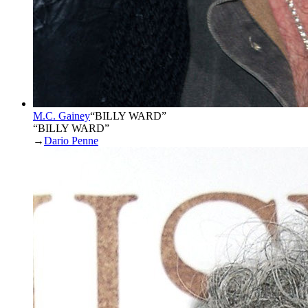
M.C. Gainey
“
BILLY WARD
”
“BILLY WARD”
→
Dario Penne