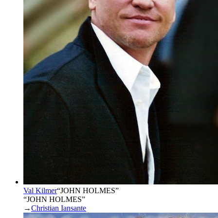
Val Kilmer
“
JOHN HOLMES
”
“JOHN HOLMES”
→
Christian Iansante