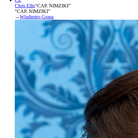
CE
Chris Ellis
“
CAP. NIMZIKI
”
“CAP. NIMZIKI”
→
Wladimiro Grana