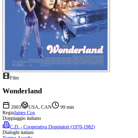
Film
Wonderland
2003
USA, CAN
99
min
Regia
James Cox
Doppiaggio italiano
C.D. - Cooperativa Doppiatori (1970-1982)
Dialoghi italiani
Tonino Accolla