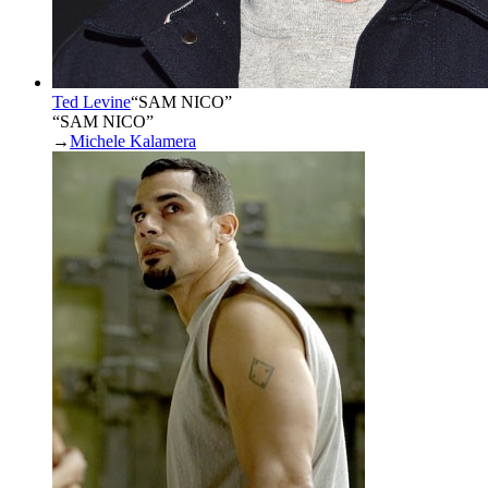
Ted Levine
“
SAM NICO
”
“SAM NICO”
→
Michele Kalamera