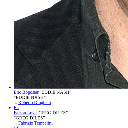
Eric Bogosian
“
EDDIE NASH
”
“EDDIE NASH”
→
Roberto Draghetti
FL
Faizon Love
“
GREG DILES
”
“GREG DILES”
→
Fabrizio Temperini