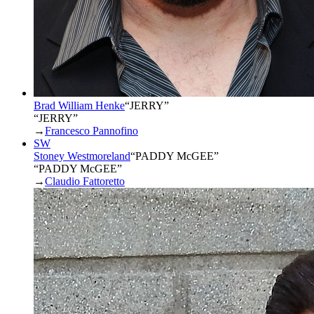
Brad William Henke
“
JERRY
”
“JERRY”
→
Francesco Pannofino
SW
Stoney Westmoreland
“
PADDY McGEE
”
“PADDY McGEE”
→
Claudio Fattoretto