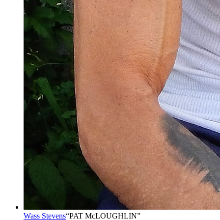
Wass Stevens
“
PAT McLOUGHLIN
”