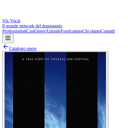
Vix
Vocal
Il grande network del doppiaggio
Professionisti
Cast
Opere
Aziende
Fuoricampo
Chi siamo
Contatti
Catalogo opere