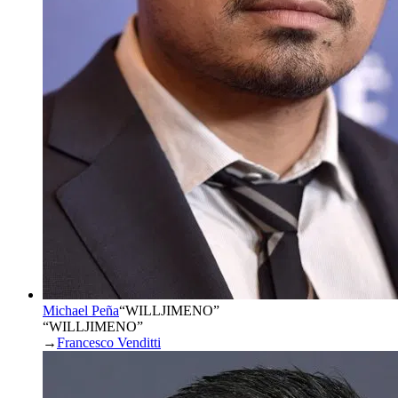
Michael Peña
“
WILLJIMENO
”
“WILLJIMENO”
→
Francesco Venditti