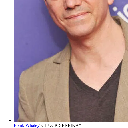
Frank Whaley
“
CHUCK SEREIKA
”