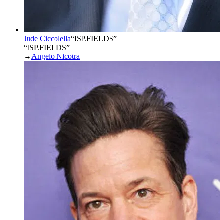
Jude Ciccolella
“
ISP.FIELDS
”
“ISP.FIELDS”
→
Angelo Nicotra