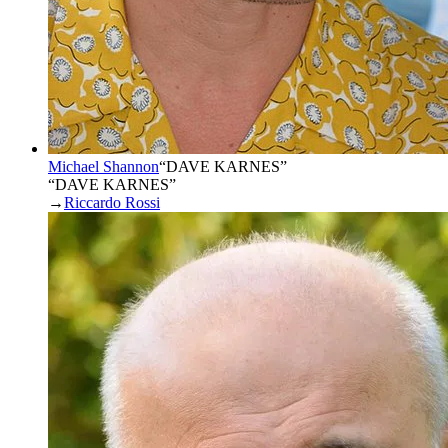
Michael Shannon
“
DAVE KARNES
”
“DAVE KARNES”
→
Riccardo Rossi