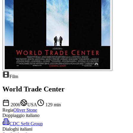
Film
World Trade Center
2006
USA
129
min
Regia
Oliver Stone
Doppiaggio italiano
CDC Sefit Group
Dialoghi italiani