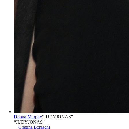
Donna Murphy
“
JUDYJONAS
”
“JUDYJONAS”
→
Cristina Boraschi