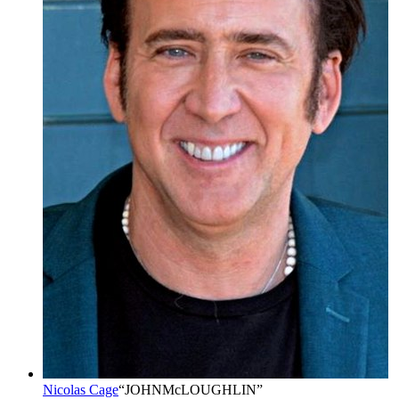
Nicolas Cage
“
JOHNMcLOUGHLIN
”