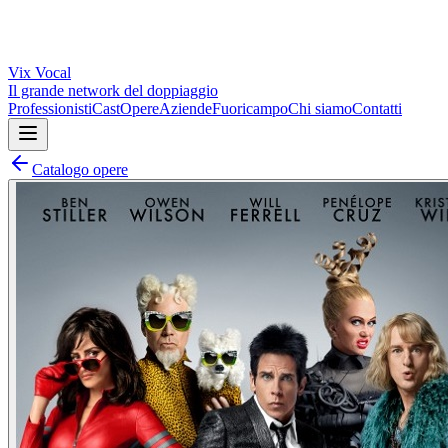
Vix
Vocal
Il grande network del doppiaggio
Professionisti
Cast
Opere
Aziende
Fuoricampo
Chi siamo
Contatti
Catalogo opere