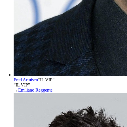
Fred Armisen
“
IL VIP
”
“IL VIP”
→
Emiliano Reggente