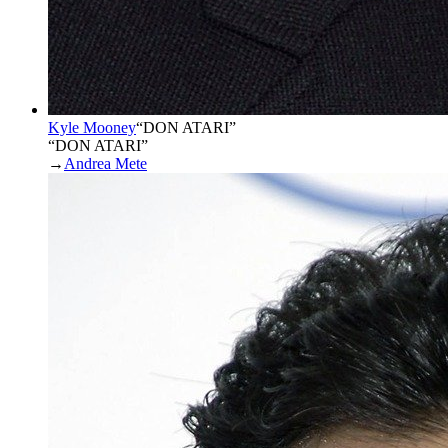
Kyle Mooney
“
DON ATARI
”
“DON ATARI”
→
Andrea Mete