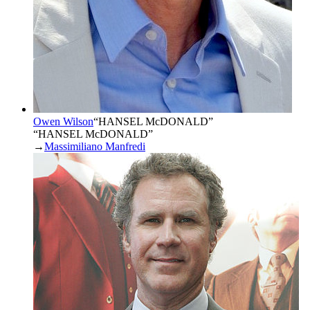
Owen Wilson
“
HANSEL McDONALD
”
“HANSEL McDONALD”
→
Massimiliano Manfredi