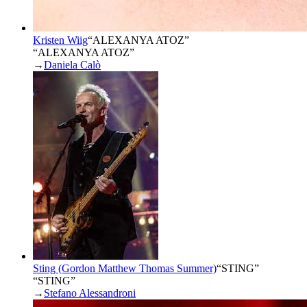
Kristen Wiig
“
ALEXANYA ATOZ
”
“ALEXANYA ATOZ”
→
Daniela Calò
Sting (Gordon Matthew Thomas Summer)
“
STING
”
“STING”
→
Stefano Alessandroni