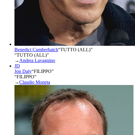
Benedict Cumberbatch
“
TUTTO (ALL)
”
“TUTTO (ALL)”
→
Andrea Lavagnino
JD
Jon Daly
“
FILIPPO
”
“FILIPPO”
→
Claudio Moneta