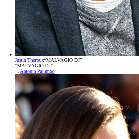
Justin Theroux
“
MALVAGIO DJ
”
“MALVAGIO DJ”
→
Antonio Palumbo