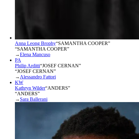
Anna Leong Brophy
“
SAMANTHA COOPER
”
“SAMANTHA COOPER”
→
Elena Mancuso
PA
Philip Arditti
“
JOSEF CERNAN
”
“JOSEF CERNAN”
→
Alessandro Fattori
KW
Kathryn Wilder
“
ANDERS
”
“ANDERS”
→
Sara Ballerani