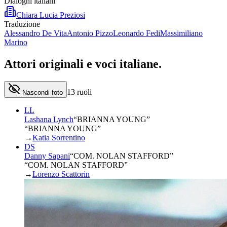
Dialoghi italiani
Chiara Lucia Preziosi
Traduzione
Alessandro De Vita
Antonio Pizzo
Leonardo Fedi
Massimiliano
Marino
Attori originali e
voci italiane
.
13
ruoli
Nascondi foto
LL
Lashana Lynch
“
BRIANNA YOUNG
”
“BRIANNA YOUNG”
→
Katia Sorrentino
DS
Danny Sapani
“
COM. NOLAN STAFFORD
”
“COM. NOLAN STAFFORD”
→
Lorenzo Scattorin