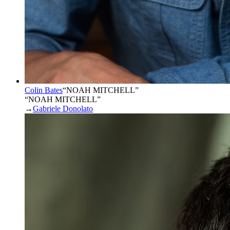
Colin Bates
“
NOAH MITCHELL
”
“NOAH MITCHELL”
→
Gabriele Donolato