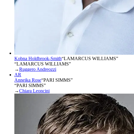
Kobna Holdbrook-Smith
“
LAMARCUS WILLIAMS
”
“LAMARCUS WILLIAMS”
→
Ruggero Andreozzi
AR
Anneika Rose
“
PARI SIMMS
”
“PARI SIMMS”
→
Chiara Leoncini