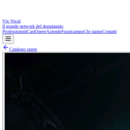
Vix
Vocal
Il grande network del doppiaggio
Professionisti
Cast
Opere
Aziende
Fuoricampo
Chi siamo
Contatti
Catalogo opere