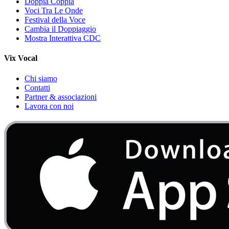
Doppia Coppia
Voci Tra Le Onde
Festival della Voce
Cambia il Doppiaggio
Mostra Interattiva CDC
Vix Vocal
Chi siamo
Contatti
Partner & associazioni
Lavora con noi