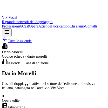
Vix
Vocal
Il grande network del doppiaggio
Professionisti
Cast
Opere
Aziende
Fuoricampo
Chi siamo
Contatti
Tutte le aziende
Dario Morelli
Codice scheda ·
dario-morelli
Azienda · Casa di edizione
Dario Morelli
Casa di doppiaggio attiva nel settore dell'edizione audiovisiva
italiana, catalogata nell'archivio Vix Vocal.
0
Opere edite
Filmografia