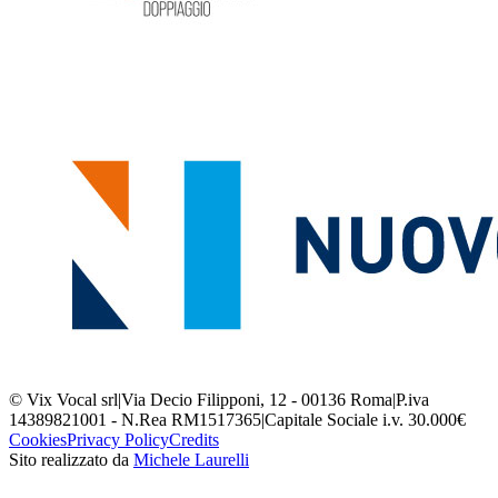
© Vix Vocal srl
|
Via Decio Filipponi, 12 - 00136 Roma
|
P.iva
14389821001 - N.Rea RM1517365
|
Capitale Sociale i.v. 30.000€
Cookies
Privacy Policy
Credits
Sito realizzato da
Michele Laurelli