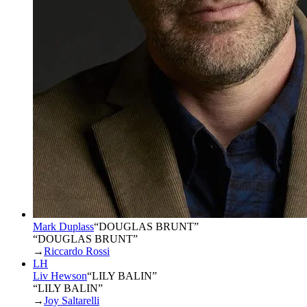
Mark Duplass
“
DOUGLAS BRUNT
”
“DOUGLAS BRUNT”
→
Riccardo Rossi
LH
Liv Hewson
“
LILY BALIN
”
“LILY BALIN”
→
Joy Saltarelli