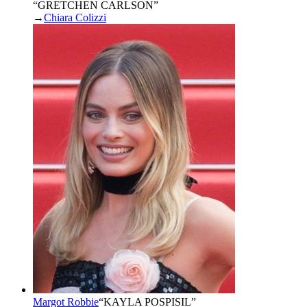
“GRETCHEN CARLSON”
→
Chiara Colizzi
Margot Robbie
“
KAYLA POSPISIL
”