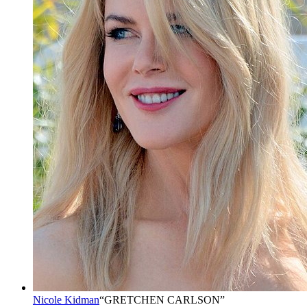
Nicole Kidman
“
GRETCHEN CARLSON
”