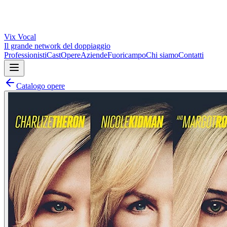
Vix
Vocal
Il grande network del doppiaggio
Professionisti
Cast
Opere
Aziende
Fuoricampo
Chi siamo
Contatti
Catalogo opere