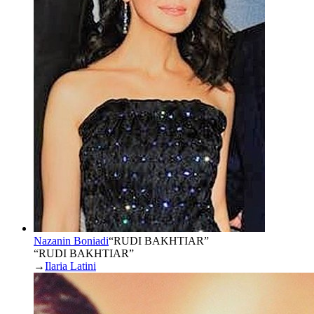
Nazanin Boniadi
“
RUDI BAKHTIAR
”
“RUDI BAKHTIAR”
→
Ilaria Latini