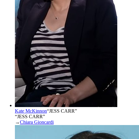
Kate McKinnon
“
JESS CARR
”
“JESS CARR”
→
Chiara Gioncardi