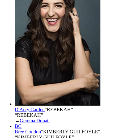
D'Arcy Carden
“
REBEKAH
”
“REBEKAH”
→
Gemma Donati
BC
Bree Condon
“
KIMBERLY GUILFOYLE
”
“KIMBERLY GUILFOYLE”