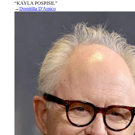
“KAYLA POSPISIL”
→
Domitilla D'Amico