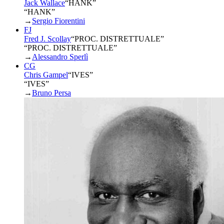
Jack Wallace
“
HANK
”
“HANK”
→
Sergio Fiorentini
FJ
Fred J. Scollay
“
PROC. DISTRETTUALE
”
“PROC. DISTRETTUALE”
→
Alessandro Sperlì
CG
Chris Gampel
“
IVES
”
“IVES”
→
Bruno Persa