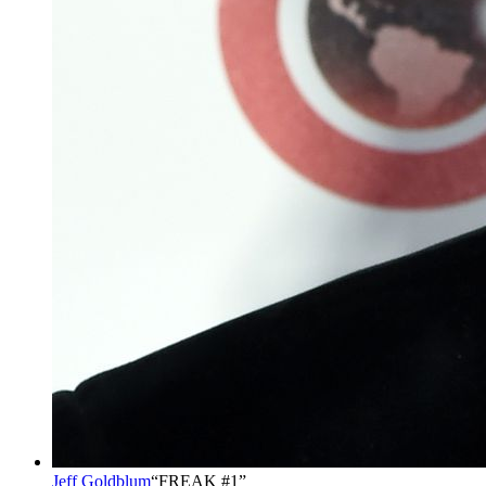
Jeff Goldblum
“
FREAK #1
”