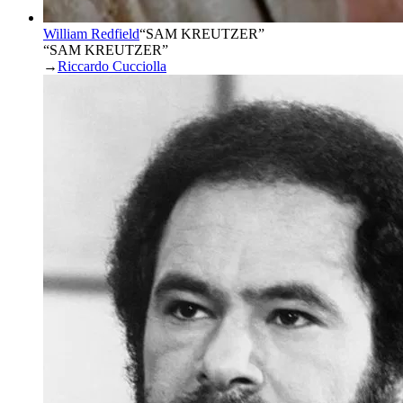
William Redfield
“
SAM KREUTZER
”
“SAM KREUTZER”
→
Riccardo Cucciolla