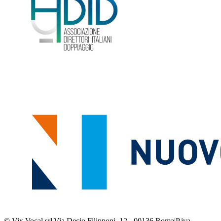
© Vix Vocal srl
|
Via Decio Filipponi, 12 - 00136 Roma
|
P.iva