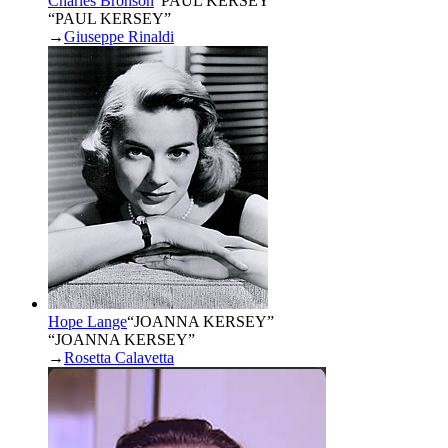
Charles Bronson
“
PAUL KERSEY
”
“PAUL KERSEY”
→
Giuseppe Rinaldi
Hope Lange
“
JOANNA KERSEY
”
“JOANNA KERSEY”
→
Rosetta Calavetta