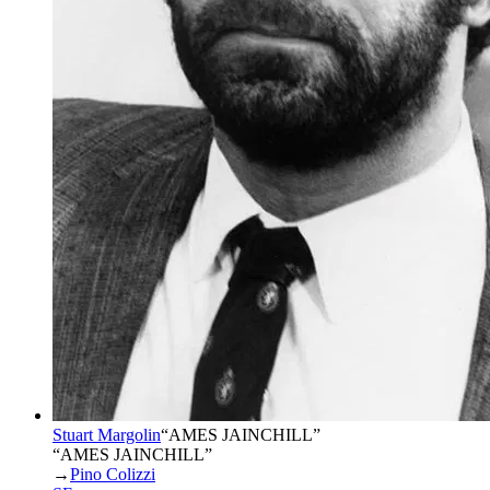
Stuart Margolin
“
AMES JAINCHILL
”
“AMES JAINCHILL”
→
Pino Colizzi