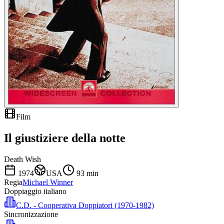
Film
Il giustiziere della notte
Death Wish
1974
USA
93
min
Regia
Michael Winner
Doppiaggio italiano
C.D. - Cooperativa Doppiatori (1970-1982)
Sincronizzazione