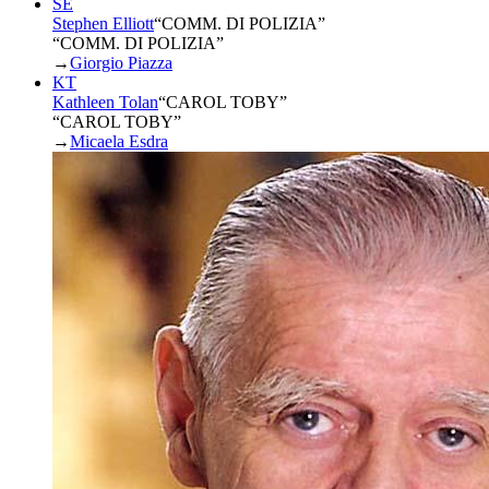
SE
Stephen Elliott
“
COMM. DI POLIZIA
”
“COMM. DI POLIZIA”
→
Giorgio Piazza
KT
Kathleen Tolan
“
CAROL TOBY
”
“CAROL TOBY”
→
Micaela Esdra