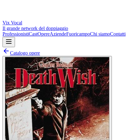
Vix
Vocal
Il grande network del doppiaggio
Professionisti
Cast
Opere
Aziende
Fuoricampo
Chi siamo
Contatti
Catalogo opere