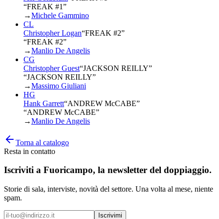
“FREAK #1”
→
Michele Gammino
CL
Christopher Logan
“
FREAK #2
”
“FREAK #2”
→
Manlio De Angelis
CG
Christopher Guest
“
JACKSON REILLY
”
“JACKSON REILLY”
→
Massimo Giuliani
HG
Hank Garrett
“
ANDREW McCABE
”
“ANDREW McCABE”
→
Manlio De Angelis
Torna al catalogo
Resta in contatto
Iscriviti a
Fuoricampo
, la newsletter del doppiaggio.
Storie di sala, interviste, novità del settore. Una volta al mese, niente
spam.
Iscrivimi