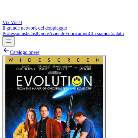
Vix
Vocal
Il grande network del doppiaggio
Professionisti
Cast
Opere
Aziende
Fuoricampo
Chi siamo
Contatti
Catalogo opere