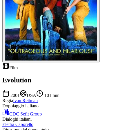
Film
Evolution
2001
USA
101
min
Regia
Ivan Reitman
Doppiaggio italiano
CDC Sefit Group
Dialoghi italiani
Elettra Caporello
Direzione del doppiaggio