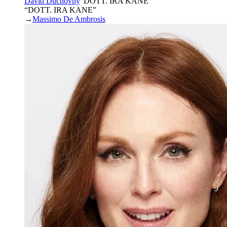
David Duchovny
“
DOTT. IRA KANE
”
“DOTT. IRA KANE”
→
Massimo De Ambrosis