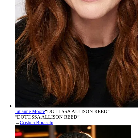
Julianne Moore
“
DOTT.SSA ALLISON REED
”
“DOTT.SSA ALLISON REED”
→
Cristina Boraschi