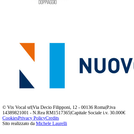
© Vix Vocal srl
|
Via Decio Filipponi, 12 - 00136 Roma
|
P.iva
14389821001 - N.Rea RM1517365
|
Capitale Sociale i.v. 30.000€
Cookies
Privacy Policy
Credits
Sito realizzato da
Michele Laurelli