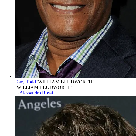
Tony Todd
“
WILLIAM BLUDWORTH
”
“WILLIAM BLUDWORTH”
→
Alessandro Rossi