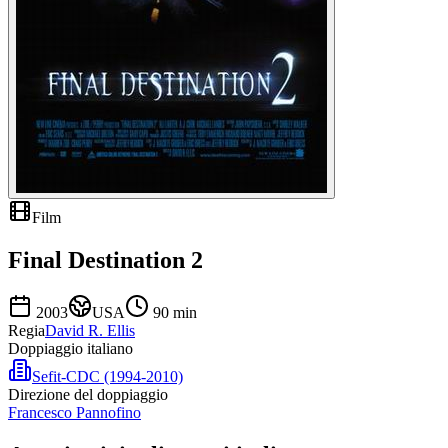
Film
Final Destination 2
2003
USA
90
min
Regia
David R. Ellis
Doppiaggio italiano
Sefit-CDC (1994-2010)
Direzione del doppiaggio
Francesco Pannofino