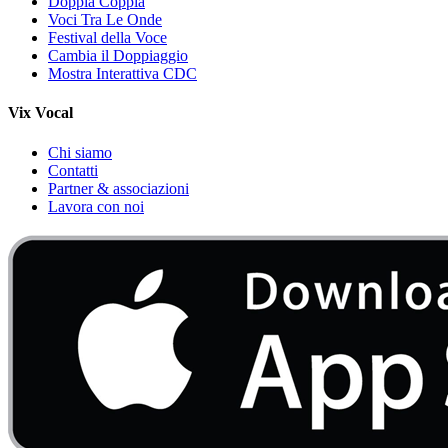
Doppia Coppia
Voci Tra Le Onde
Festival della Voce
Cambia il Doppiaggio
Mostra Interattiva CDC
Vix Vocal
Chi siamo
Contatti
Partner & associazioni
Lavora con noi