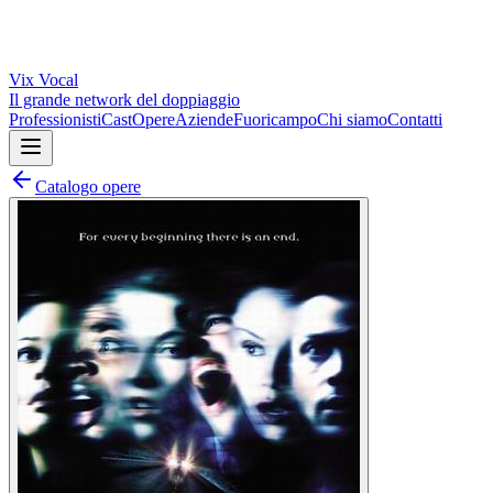
Vix
Vocal
Il grande network del doppiaggio
Professionisti
Cast
Opere
Aziende
Fuoricampo
Chi siamo
Contatti
Catalogo opere