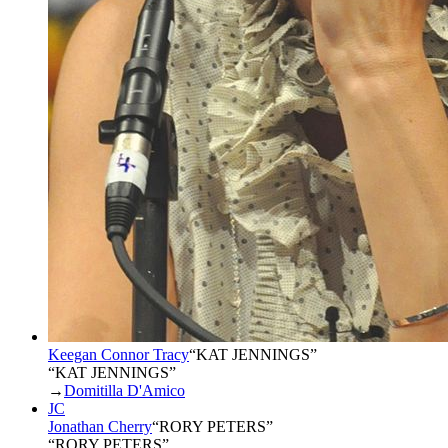
Keegan Connor Tracy
“
KAT JENNINGS
”
“KAT JENNINGS”
→
Domitilla D'Amico
JC
Jonathan Cherry
“
RORY PETERS
”
“RORY PETERS”