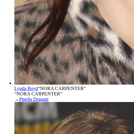
Lynda Boyd
“
NORA CARPENTER
”
“NORA CARPENTER”
→
Pinella Dragani