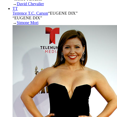
→
David Chevalier
TT
Terrence T.C. Carson
“
EUGENE DIX
”
“EUGENE DIX”
→
Simone Mori