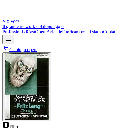
Vix
Vocal
Il grande network del doppiaggio
Professionisti
Cast
Opere
Aziende
Fuoricampo
Chi siamo
Contatti
Catalogo opere
Film