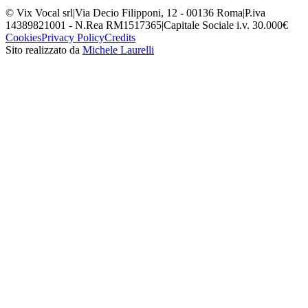
© Vix Vocal srl
|
Via Decio Filipponi, 12 - 00136 Roma
|
P.iva
14389821001 - N.Rea RM1517365
|
Capitale Sociale i.v. 30.000€
Cookies
Privacy Policy
Credits
Sito realizzato da
Michele Laurelli