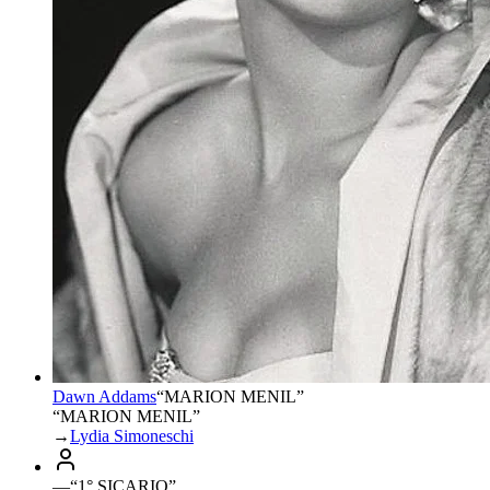
Dawn Addams
“
MARION MENIL
”
“MARION MENIL”
→
Lydia Simoneschi
—
“
1° SICARIO
”