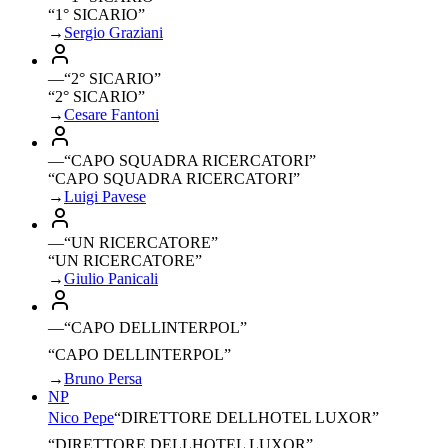
“1° SICARIO”
→
Sergio Graziani
—
“
2° SICARIO
”
“2° SICARIO”
→
Cesare Fantoni
—
“
CAPO SQUADRA RICERCATORI
”
“CAPO SQUADRA RICERCATORI”
→
Luigi Pavese
—
“
UN RICERCATORE
”
“UN RICERCATORE”
→
Giulio Panicali
—
“
CAPO DELLINTERPOL
”
“CAPO DELLINTERPOL”
→
Bruno Persa
NP
Nico Pepe
“
DIRETTORE DELLHOTEL LUXOR
”
“DIRETTORE DELLHOTEL LUXOR”