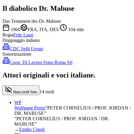
Il diabolico Dr. Mabuse
Das Testament des Dr. Mabuse
1960
FRA, ITA, DEU
104
min
Regia
Fritz Lang
Doppiaggio italiano
CDC Sefit Group
Sonorizzazione
Coop. Di Lavoro Fono Roma Srl
Attori originali e
voci italiane
.
14
ruoli
Nascondi foto
WP
Wolfgang Preiss
“
PETER CORNELIUS / PROF. JORDAN /
DR. MABUSE
”
“PETER CORNELIUS / PROF. JORDAN / DR.
MABUSE”
→
Emilio Cigoli