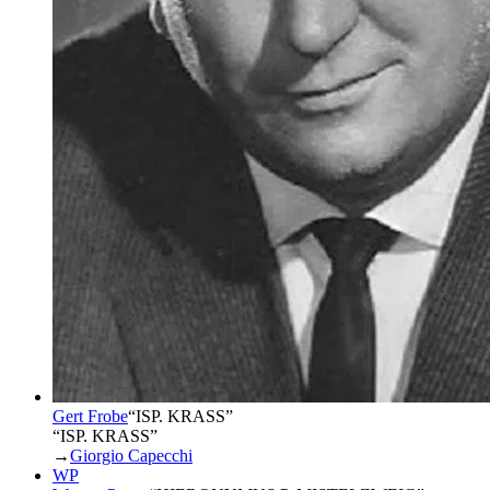
Gert Frobe
“
ISP. KRASS
”
“ISP. KRASS”
→
Giorgio Capecchi
WP