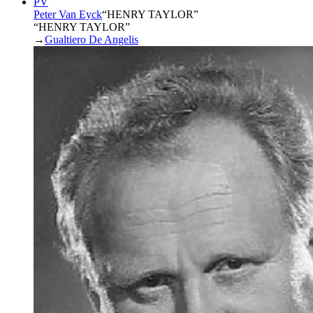
PV
Peter Van Eyck
“
HENRY TAYLOR
”
“HENRY TAYLOR”
→
Gualtiero De Angelis