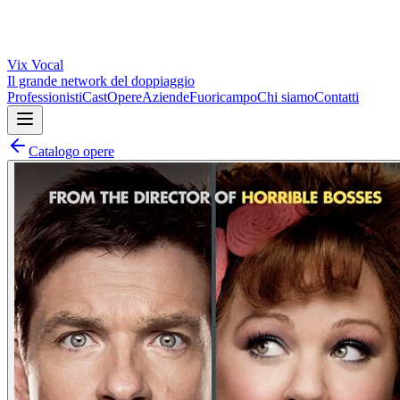
Vix
Vocal
Il grande network del doppiaggio
Professionisti
Cast
Opere
Aziende
Fuoricampo
Chi siamo
Contatti
Catalogo opere