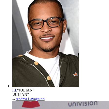
T.I.
“
JULIAN
”
“JULIAN”
→
Andrea Lavagnino