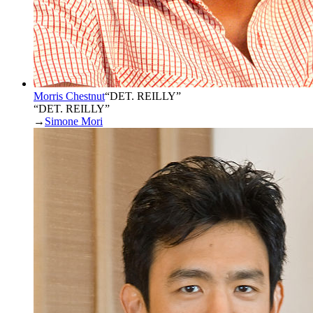
Morris Chestnut
“
DET. REILLY
”
“DET. REILLY”
→
Simone Mori