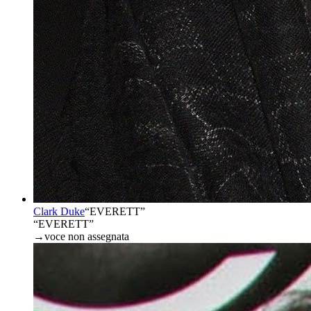
Clark Duke
“
EVERETT
”
“EVERETT”
→
voce non assegnata