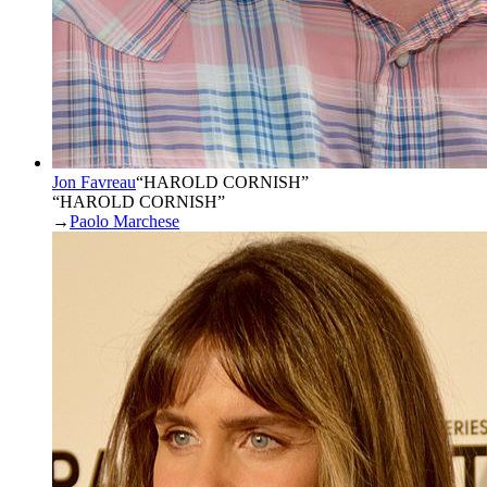
Jon Favreau
“
HAROLD CORNISH
”
“HAROLD CORNISH”
→
Paolo Marchese