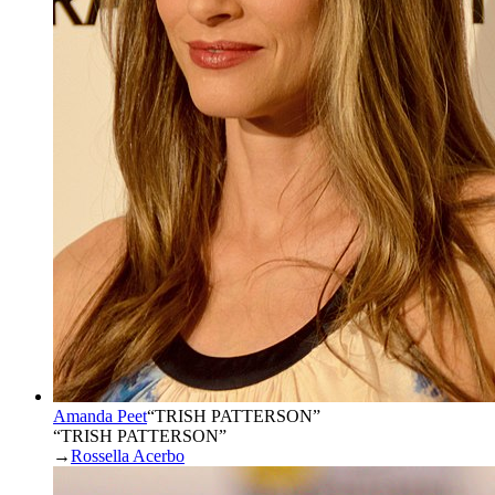
Amanda Peet
“
TRISH PATTERSON
”
“TRISH PATTERSON”
→
Rossella Acerbo