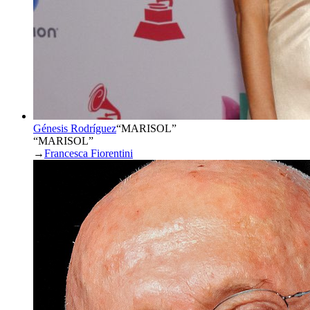
Génesis Rodríguez
“
MARISOL
”
“MARISOL”
→
Francesca Fiorentini