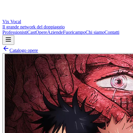
Vix
Vocal
Il grande network del doppiaggio
Professionisti
Cast
Opere
Aziende
Fuoricampo
Chi siamo
Contatti
Catalogo opere