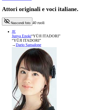
Attori originali e
voci italiane
.
40
ruoli
Nascondi foto
JE
Junya Enoki
“
YŪJI ITADORI
”
“YŪJI ITADORI”
→
Dario Sansalone