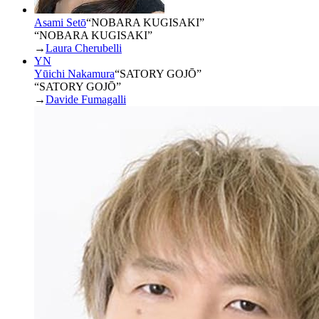
Asami Setō
“
NOBARA KUGISAKI
”
“NOBARA KUGISAKI”
→
Laura Cherubelli
YN
Yūichi Nakamura
“
SATORY GOJŌ
”
“SATORY GOJŌ”
→
Davide Fumagalli