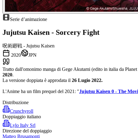
Serie d’animazione
Jujutsu Kaisen - Sorcery Fight
呪術廻戦 - Jujutsu Kaisen
2020
JPN
Tratto dall'omonimo manga di Gege Akutami (edito in italia da Planet 
2020
.
La versione doppiata è approdata il
26 Lugio 2022.
L'Anime ha un film prequel del 2021: "
Jujutsu Kaisen 0 - The Mov
Distribuzione
Crunchyroll
Doppiaggio italiano
Lylo Italy Srl
Direzione del doppiaggio
Matteo Brusamonti