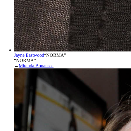
Jayne Eastwood
“
NORMA
”
“NORMA”
→
Miranda Bonansea