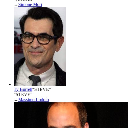
→
Simone Mori
Ty Burrell
“
STEVE
”
“STEVE”
→
Massimo Lodolo