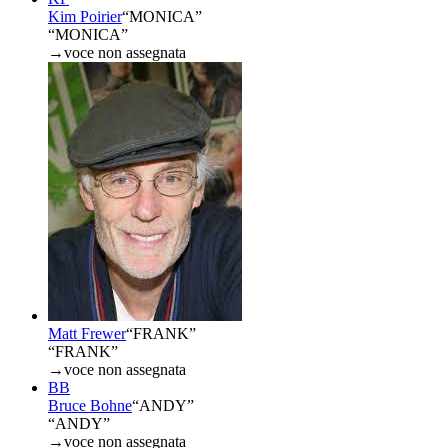
Kim Poirier
“
MONICA
”
“MONICA”
→
voce non assegnata
Matt Frewer
“
FRANK
”
“FRANK”
→
voce non assegnata
BB
Bruce Bohne
“
ANDY
”
“ANDY”
→
voce non assegnata