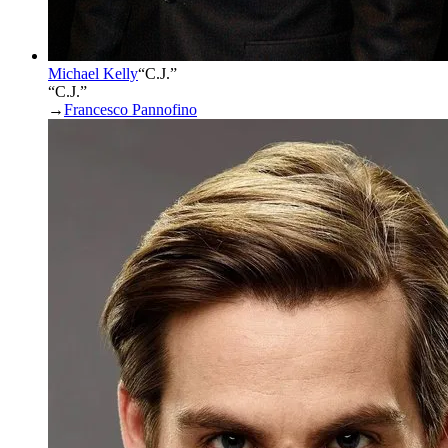
Michael Kelly
“
C.J.
”
“C.J.”
→
Francesco Pannofino