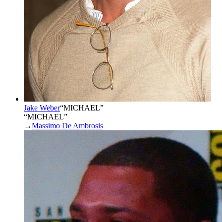
Jake Weber
“
MICHAEL
”
“MICHAEL”
→
Massimo De Ambrosis