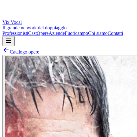
Vix
Vocal
Il grande network del doppiaggio
Professionisti
Cast
Opere
Aziende
Fuoricampo
Chi siamo
Contatti
Catalogo opere