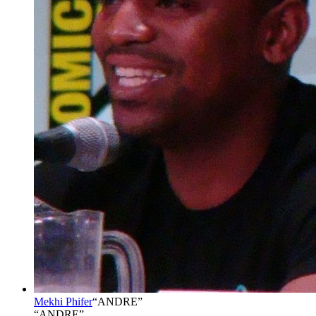
Mekhi Phifer
“
ANDRE
”
“ANDRE”