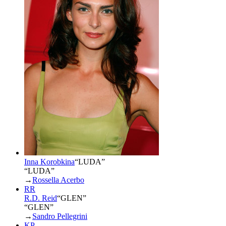
Inna Korobkina
“
LUDA
”
“LUDA”
→
Rossella Acerbo
RR
R.D. Reid
“
GLEN
”
“GLEN”
→
Sandro Pellegrini
KP