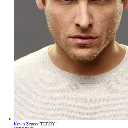
Kevin Zegers
“
TERRY
”