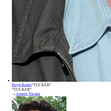
Boyd Banks
“
TUCKER
”
“TUCKER”
→
Angelo Nicotra