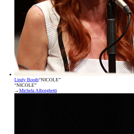
Lindy Booth
“
NICOLE
”
“NICOLE”
→
Michela Alborghetti