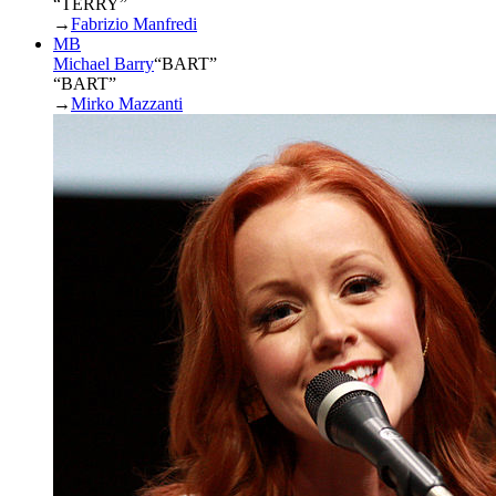
“TERRY”
→
Fabrizio Manfredi
MB
Michael Barry
“
BART
”
“BART”
→
Mirko Mazzanti