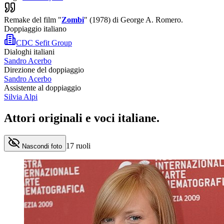
Remake del film "
Zombi
" (1978) di George A. Romero.
Doppiaggio italiano
CDC Sefit Group
Dialoghi italiani
Sandro Acerbo
Direzione del doppiaggio
Sandro Acerbo
Assistente al doppiaggio
Silvia Alpi
Attori originali e
voci italiane
.
17
ruoli
Nascondi foto