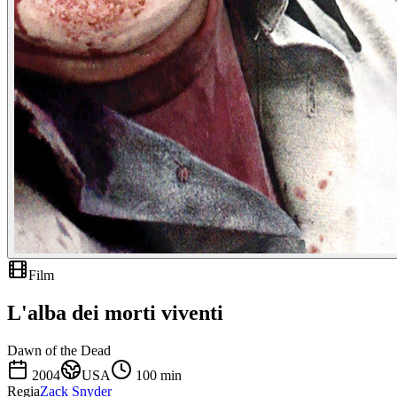
Film
L'alba dei morti viventi
Dawn of the Dead
2004
USA
100
min
Regia
Zack Snyder