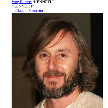
Ving Rhames
“
KENNETH
”
“KENNETH”
→
Claudio Fattoretto