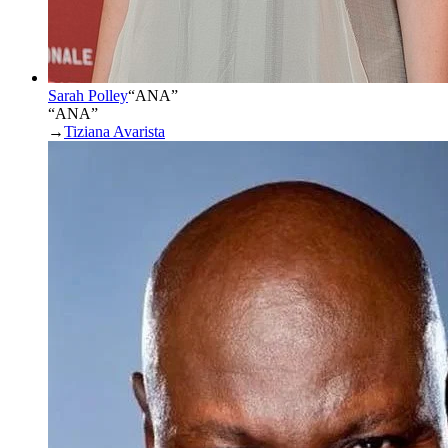
Sarah Polley
“
ANA
”
“ANA”
→
Tiziana Avarista