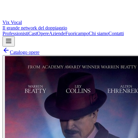
Vix
Vocal
Il grande network del doppiaggio
Professionisti
Cast
Opere
Aziende
Fuoricampo
Chi siamo
Contatti
Catalogo opere