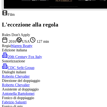
Film
L'eccezione alla regola
Rules Don't Apply
2016
USA
127
min
Regia
Warren Beatty
Edizione italiana
20th Century Fox Italy
Sonorizzazione
CDC Sefit Group
Dialoghi italiani
Roberto Chevalier
Direzione del doppiaggio
Roberto Chevalier
Assistente al doppiaggio
Antonella Bartolomei
Fonico di doppiaggio
Fabrizio Salustri
Fonico di mix