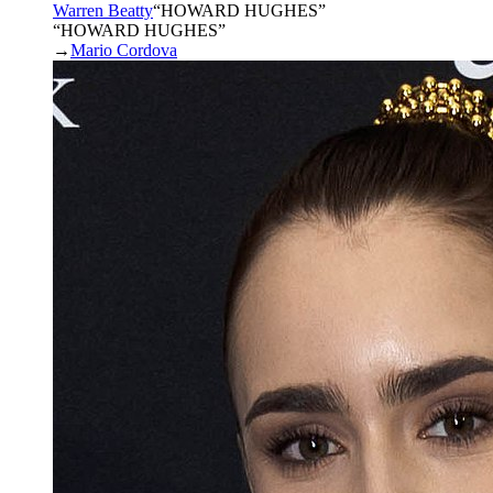
Warren Beatty
“
HOWARD HUGHES
”
“HOWARD HUGHES”
→
Mario Cordova