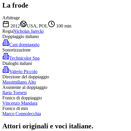
La frode
Arbitrage
2012
USA, POL
100
min
Regia
Nicholas Jarecki
Doppiaggio italiano
Cast doppiaggio
Sonorizzazione
Technicolor Spa
Dialoghi italiani
Valerio Piccolo
Direzione del doppiaggio
Massimiliano Alto
Assistente al doppiaggio
Ilaria Tornesi
Fonico di doppiaggio
Vincenzo Mandara
Fonico di mix
Marco Coppolecchia
Attori originali e
voci italiane
.