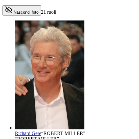
21
ruoli
Nascondi foto
Richard Gere
“
ROBERT MILLER
”
“ROBERT MILLER”