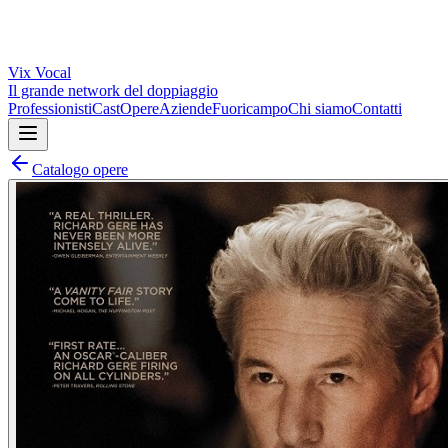
Vix
Vocal
Il grande network del doppiaggio
Professionisti
Cast
Opere
Aziende
Fuoricampo
Chi siamo
Contatti
Catalogo opere