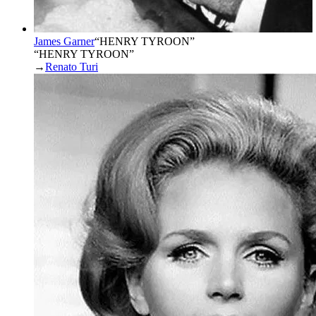
James Garner
“
HENRY TYROON
”
“HENRY TYROON”
→
Renato Turi