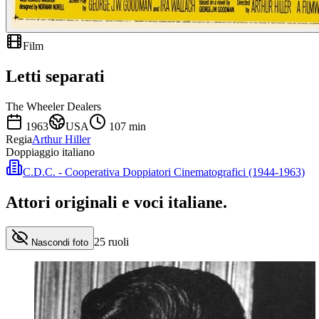
Film
Letti separati
The Wheeler Dealers
1963
USA
107
min
Regia
Arthur Hiller
Doppiaggio italiano
C.D.C. - Cooperativa Doppiatori Cinematografici (1944-1963)
Attori originali e
voci italiane
.
25
ruoli
Nascondi foto