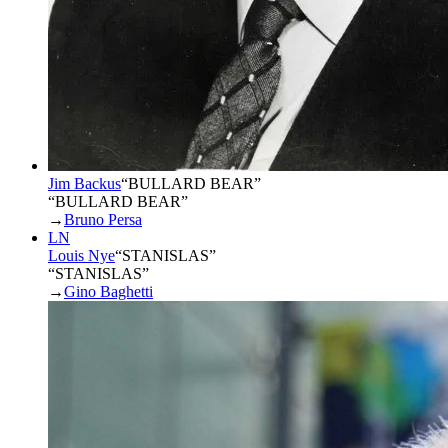
Jim Backus
“
BULLARD BEAR
”
“BULLARD BEAR”
→
Bruno Persa
LN
Louis Nye
“
STANISLAS
”
“STANISLAS”
→
Gino Baghetti