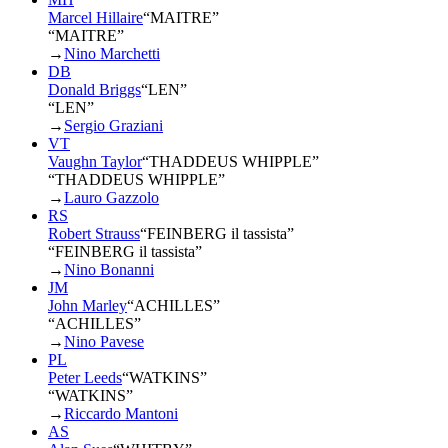
Marcel Hillaire
“
MAITRE
”
“MAITRE”
→
Nino Marchetti
DB
Donald Briggs
“
LEN
”
“LEN”
→
Sergio Graziani
VT
Vaughn Taylor
“
THADDEUS WHIPPLE
”
“THADDEUS WHIPPLE”
→
Lauro Gazzolo
RS
Robert Strauss
“
FEINBERG il tassista
”
“FEINBERG il tassista”
→
Nino Bonanni
JM
John Marley
“
ACHILLES
”
“ACHILLES”
→
Nino Pavese
PL
Peter Leeds
“
WATKINS
”
“WATKINS”
→
Riccardo Mantoni
AS