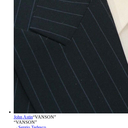
John Astin
“
VANSON
”
“VANSON”
→
Sergio Tedesco