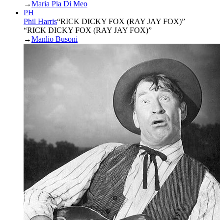
→
Maria Pia Di Meo
PH
Phil Harris
“
RICK DICKY FOX (RAY JAY FOX)
”
“RICK DICKY FOX (RAY JAY FOX)”
→
Manlio Busoni