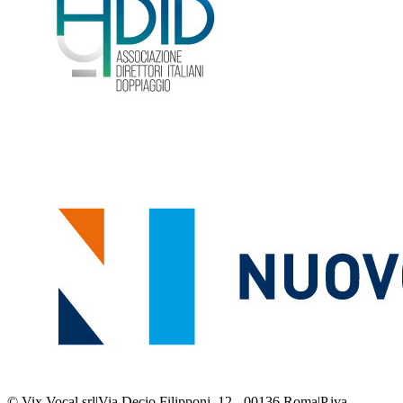
© Vix Vocal srl
|
Via Decio Filipponi, 12 - 00136 Roma
|
P.iva