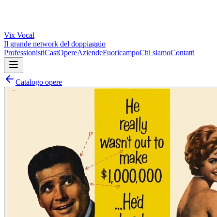
Vix
Vocal
Il grande network del doppiaggio
Professionisti
Cast
Opere
Aziende
Fuoricampo
Chi siamo
Contatti
Catalogo opere