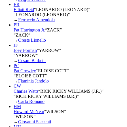
ER
Elliott Reid
“
LEONARDO (LEONARD)
”
“LEONARDO (LEONARD)”
→
Ferruccio Amendola
PH
Pat Harrington Jr.
“
ZACK
”
“ZACK”
→
Oreste Lionello
JF
Joey Forman
“
YARROW
”
“YARROW”
→
Cesare Barbetti
PC
Pat Crowley
“
ELOISE COTT
”
“ELOISE COTT”
→
Flaminia Jandolo
CW
Charles Watts
“
RICK RICKY WILLIAMS (J.R.)
”
“RICK RICKY WILLIAMS (J.R.)”
→
Carlo Romano
HM
Howard McNear
“
WILSON
”
“WILSON”
→
Giovanni Saccenti
MH