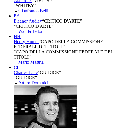
Alan Sues
“
WHITBY
”
“WHITBY”
→
Gianfranco Bellini
EA
Eleanor Audley
“
CRITICO D'ARTE
”
“CRITICO D'ARTE”
→
Wanda Tettoni
HH
Henry Hunter
“
CAPO DELLA COMMISSIONE
FEDERALE DEI TITOLI
”
“CAPO DELLA COMMISSIONE FEDERALE DEI
TITOLI”
→
Mario Mastria
CL
Charles Lane
“
GIUDICE
”
“GIUDICE”
→
Arturo Dominici