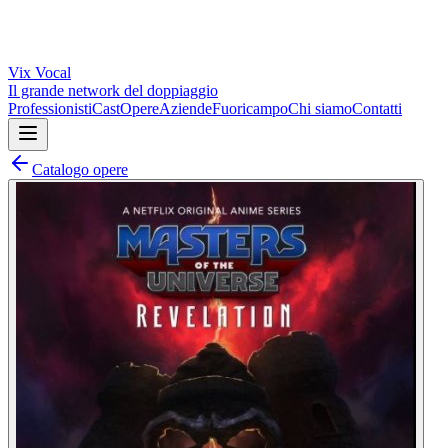
Vix
Vocal
Il grande network del doppiaggio
Professionisti
Cast
Opere
Aziende
Fuoricampo
Chi siamo
Contatti
Catalogo opere