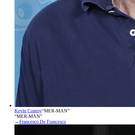
Kevin Conroy
“
MER-MAN
”
“MER-MAN”
→
Francesco De Francesco