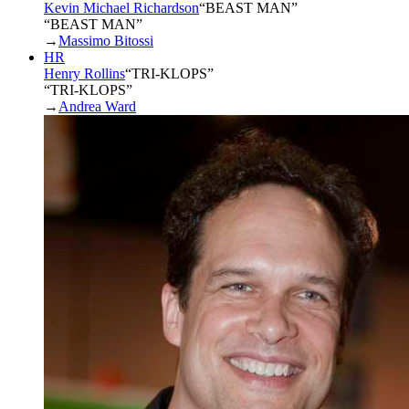
Kevin Michael Richardson
“
BEAST MAN
”
“BEAST MAN”
→
Massimo Bitossi
HR
Henry Rollins
“
TRI-KLOPS
”
“TRI-KLOPS”
→
Andrea Ward