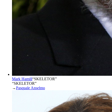
Mark Hamill
“
SKELETOR
”
“SKELETOR”
→
Pasquale Anselmo