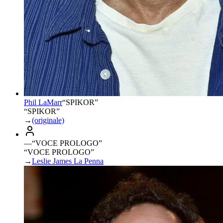
Phil LaMarr
“
SPIKOR
”
“SPIKOR”
→
(originale)
—
“
VOCE PROLOGO
”
“VOCE PROLOGO”
→
Leslie James La Penna