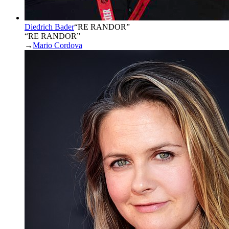
Diedrich Bader
“
RE RANDOR
”
“RE RANDOR”
→
Mario Cordova