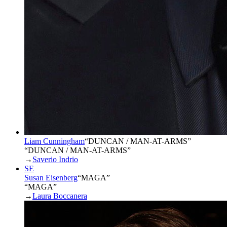
Liam Cunningham
“
DUNCAN / MAN-AT-ARMS
”
“DUNCAN / MAN-AT-ARMS”
→
Saverio Indrio
SE
Susan Eisenberg
“
MAGA
”
“MAGA”
→
Laura Boccanera