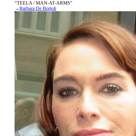
“TEELA / MAN-AT-ARMS”
→
Barbara De Bortoli