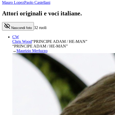
Mauro Lopez
Paolo Castellani
Attori originali e
voci italiane
.
32
ruoli
Nascondi foto
CW
Chris Wood
“
PRINCIPE ADAM / HE-MAN
”
“PRINCIPE ADAM / HE-MAN”
→
Maurizio Merluzzo