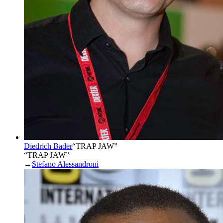
Diedrich Bader
“
TRAP JAW
”
“TRAP JAW”
→
Stefano Alessandroni