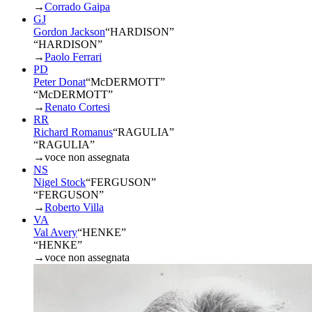
→
Corrado Gaipa
GJ
Gordon Jackson
“
HARDISON
”
“HARDISON”
→
Paolo Ferrari
PD
Peter Donat
“
McDERMOTT
”
“McDERMOTT”
→
Renato Cortesi
RR
Richard Romanus
“
RAGULIA
”
“RAGULIA”
→
voce non assegnata
NS
Nigel Stock
“
FERGUSON
”
“FERGUSON”
→
Roberto Villa
VA
Val Avery
“
HENKE
”
“HENKE”
→
voce non assegnata