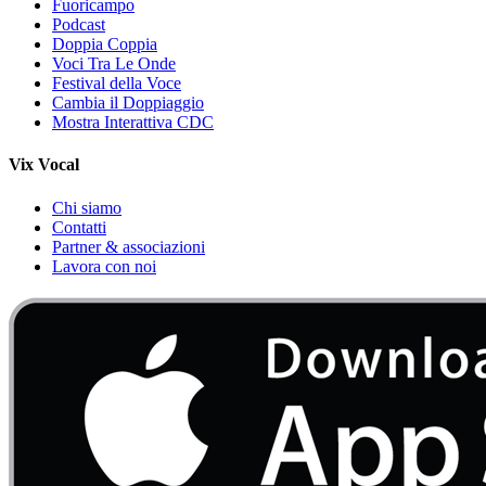
Fuoricampo
Podcast
Doppia Coppia
Voci Tra Le Onde
Festival della Voce
Cambia il Doppiaggio
Mostra Interattiva CDC
Vix Vocal
Chi siamo
Contatti
Partner & associazioni
Lavora con noi