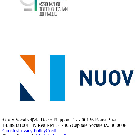
© Vix Vocal srl
|
Via Decio Filipponi, 12 - 00136 Roma
|
P.iva
14389821001 - N.Rea RM1517365
|
Capitale Sociale i.v. 30.000€
Cookies
Privacy Policy
Credits