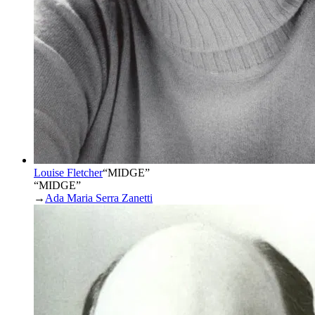
Louise Fletcher
“
MIDGE
”
“MIDGE”
→
Ada Maria Serra Zanetti