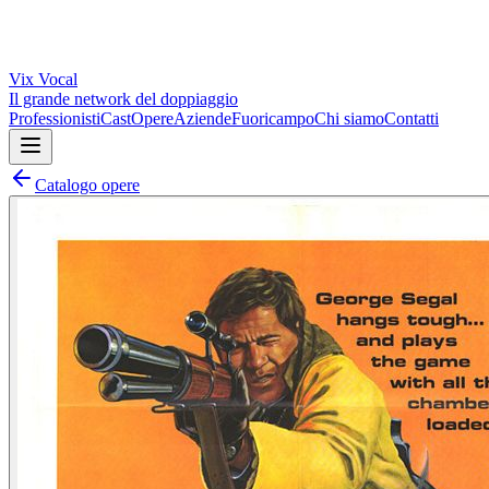
Vix
Vocal
Il grande network del doppiaggio
Professionisti
Cast
Opere
Aziende
Fuoricampo
Chi siamo
Contatti
Catalogo opere