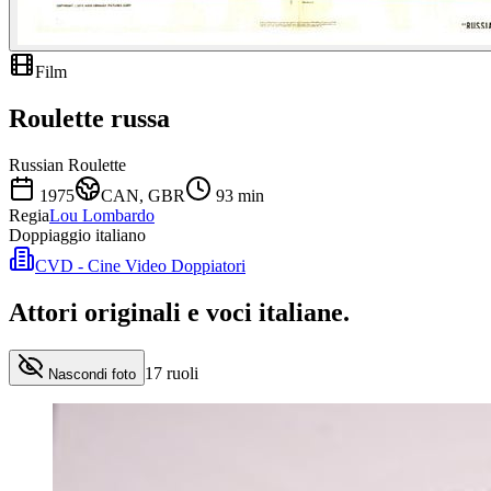
Film
Roulette russa
Russian Roulette
1975
CAN, GBR
93
min
Regia
Lou Lombardo
Doppiaggio italiano
CVD - Cine Video Doppiatori
Attori originali e
voci italiane
.
17
ruoli
Nascondi foto