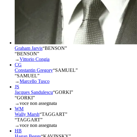
Graham Jarvis
“
BENSON
”
“BENSON”
→
Vittorio Congia
CG
Constantin Gregory
“
SAMUEL
”
“SAMUEL”
→
Marcello Tusco
JS
Jacques Sandulescu
“
GORKI
”
“GORKI”
→
voce non assegnata
WM
Wally Marsh
“
TAGGART
”
“TAGGART”
→
voce non assegnata
HB
Hagan Beggs
“
KAVINSKY
”