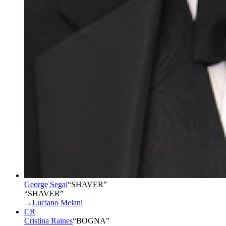
George Segal
“
SHAVER
”
“SHAVER”
→
Luciano Melani
CR
Cristina Raines
“
BOGNA
”