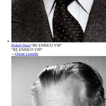
Robert Shaw
“
RE ENRICO VIII
”
“RE ENRICO VIII”
→
Oreste Lionello