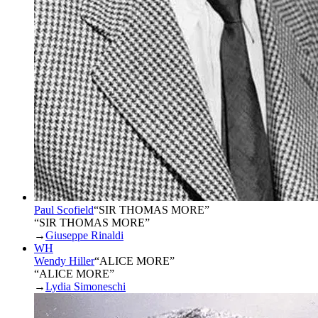
Paul Scofield
“
SIR THOMAS MORE
”
“SIR THOMAS MORE”
→
Giuseppe Rinaldi
WH
Wendy Hiller
“
ALICE MORE
”
“ALICE MORE”
→
Lydia Simoneschi