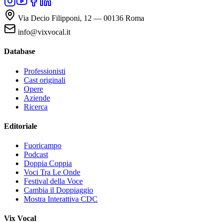
Via Decio Filipponi, 12 — 00136 Roma
info@vixvocal.it
Database
Professionisti
Cast originali
Opere
Aziende
Ricerca
Editoriale
Fuoricampo
Podcast
Doppia Coppia
Voci Tra Le Onde
Festival della Voce
Cambia il Doppiaggio
Mostra Interattiva CDC
Vix Vocal