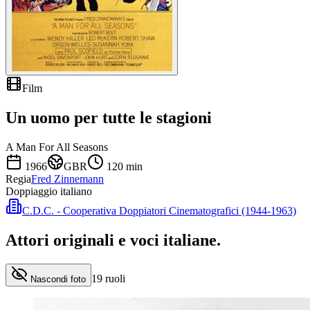
Film
Un uomo per tutte le stagioni
A Man For All Seasons
1966
GBR
120
min
Regia
Fred Zinnemann
Doppiaggio italiano
C.D.C. - Cooperativa Doppiatori Cinematografici (1944-1963)
Attori originali e
voci italiane
.
19
ruoli
Nascondi foto