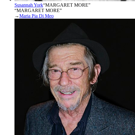
Susannah York
“
MARGARET MORE
”
“MARGARET MORE”
→
Maria Pia Di Meo