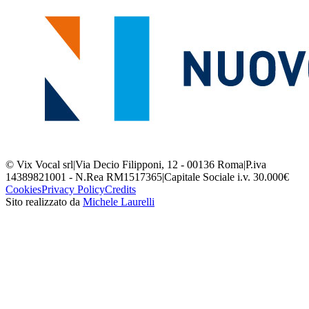
© Vix Vocal srl
|
Via Decio Filipponi, 12 - 00136 Roma
|
P.iva
14389821001 - N.Rea RM1517365
|
Capitale Sociale i.v. 30.000€
Cookies
Privacy Policy
Credits
Sito realizzato da
Michele Laurelli