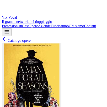
Vix
Vocal
Il grande network del doppiaggio
Professionisti
Cast
Opere
Aziende
Fuoricampo
Chi siamo
Contatti
Catalogo opere