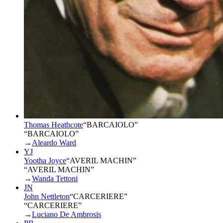
Thomas Heathcote
“
BARCAIOLO
”
“BARCAIOLO”
→
Aleardo Ward
YJ
Yootha Joyce
“
AVERIL MACHIN
”
“AVERIL MACHIN”
→
Wanda Tettoni
JN
John Nettleton
“
CARCERIERE
”
“CARCERIERE”
→
Luciano De Ambrosis