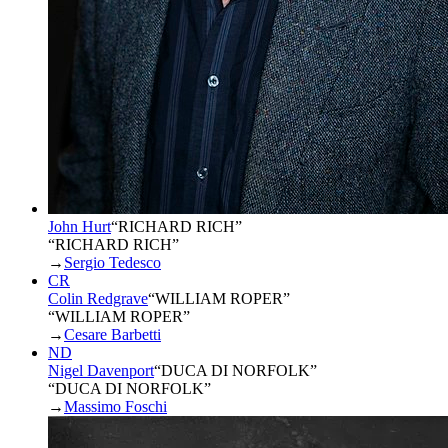
John Hurt
“
RICHARD RICH
”
“RICHARD RICH”
→
Sergio Tedesco
CR
Colin Redgrave
“
WILLIAM ROPER
”
“WILLIAM ROPER”
→
Cesare Barbetti
ND
Nigel Davenport
“
DUCA DI NORFOLK
”
“DUCA DI NORFOLK”
→
Massimo Foschi