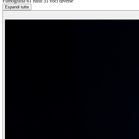
Filmografia
·
61
ruoli
·
31
voci diverse
Espandi tutte