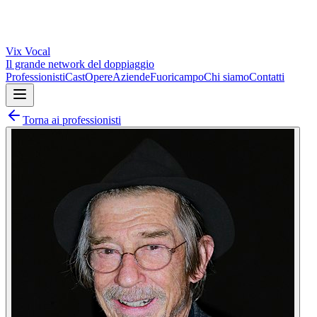
Vix
Vocal
Il grande network del doppiaggio
Professionisti
Cast
Opere
Aziende
Fuoricampo
Chi siamo
Contatti
Torna ai professionisti