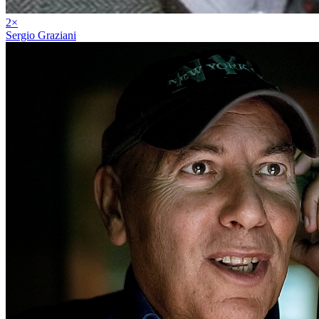
2
×
Sergio Graziani