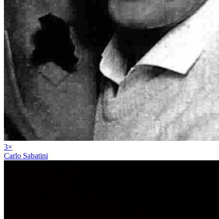
3
×
Carlo Sabatini