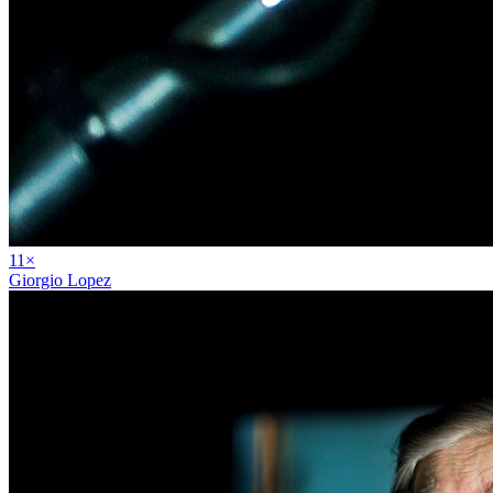
11
×
Giorgio Lopez