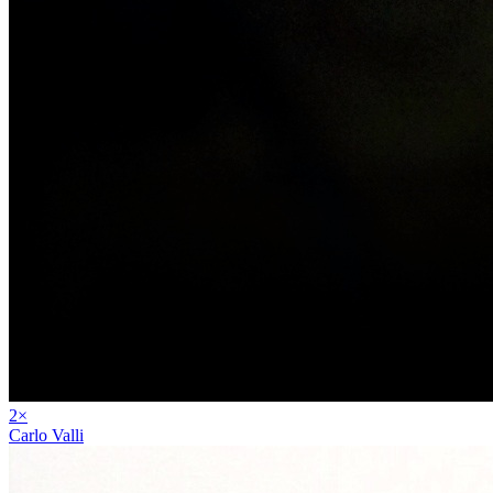
2
×
Carlo Valli