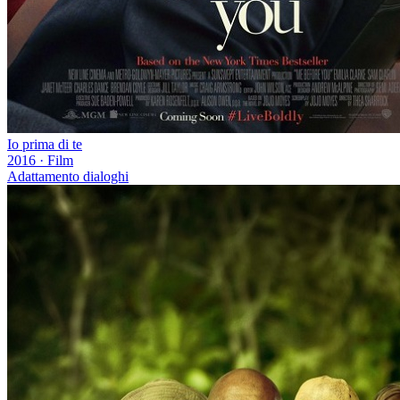
Io prima di te
2016
·
Film
Adattamento dialoghi