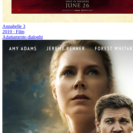
Annabelle 3
2019
·
Film
Adattamento dialoghi