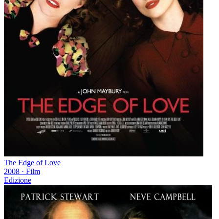
The Edge of Love
2008
·
Film
Edizione