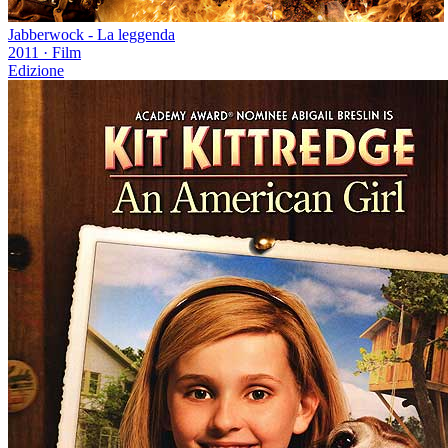
Jabberwock - La leggenda
2011
·
Film
Edizione