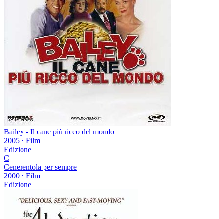
Bailey - Il cane più ricco del mondo
2005
·
Film
Edizione
C
Cenerentola per sempre
2000
·
Film
Edizione