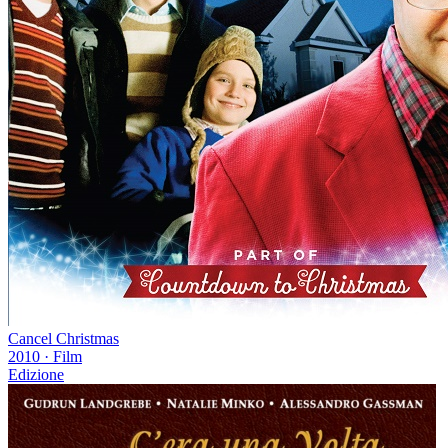
Cancel Christmas
2010
·
Film
Edizione