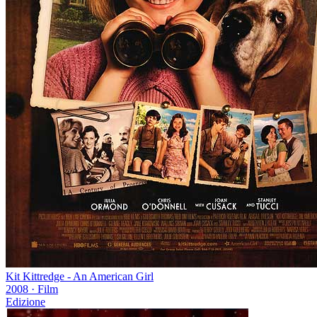
Kit Kittredge - An American Girl
2008
·
Film
Edizione