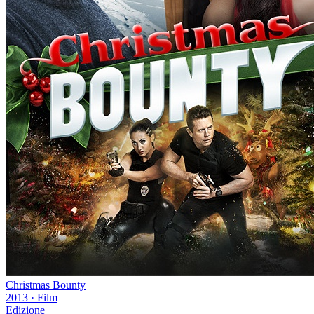
Christmas Bounty
2013
·
Film
Edizione