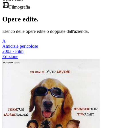
Filmografia
Opere
edite
.
Elenco delle opere edite o doppiate dall'azienda.
A
Amicizie pericolose
2003
·
Film
Edizione