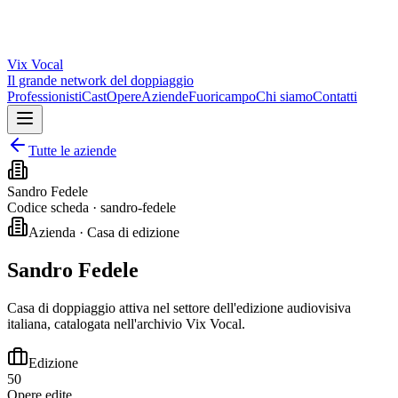
Vix
Vocal
Il grande network del doppiaggio
Professionisti
Cast
Opere
Aziende
Fuoricampo
Chi siamo
Contatti
Tutte le aziende
Sandro Fedele
Codice scheda ·
sandro-fedele
Azienda · Casa di edizione
Sandro Fedele
Casa di doppiaggio attiva nel settore dell'edizione audiovisiva
italiana, catalogata nell'archivio Vix Vocal.
Edizione
50
Opere edite