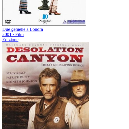
Due gemelle a Londra
2001
·
Film
Edizione