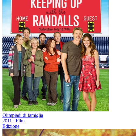
Olimpiadi di famiglia
2011
·
Film
Edizione