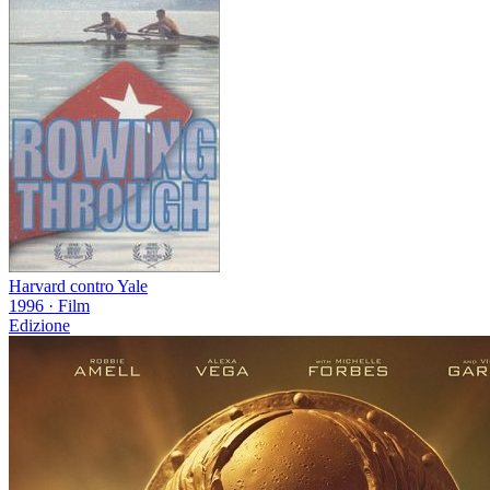
Harvard contro Yale
1996
·
Film
Edizione