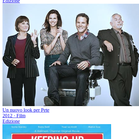
Edizione
Un nuovo look per Pete
2012
·
Film
Edizione