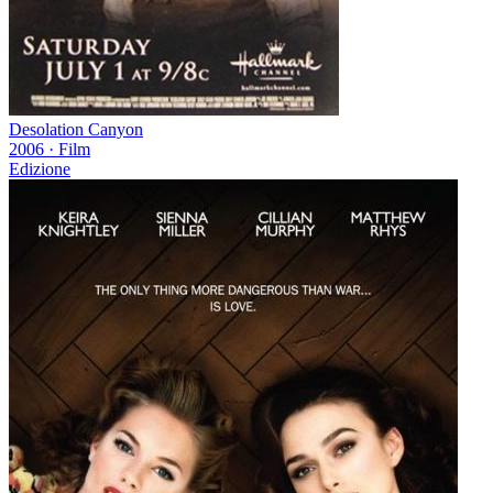
Desolation Canyon
2006
·
Film
Edizione