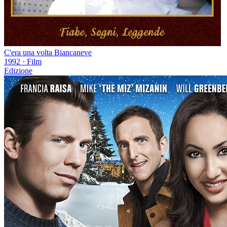
C'era una volta Biancaneve
1992
·
Film
Edizione