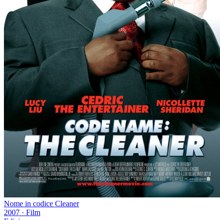
Nome in codice Cleaner
2007
·
Film