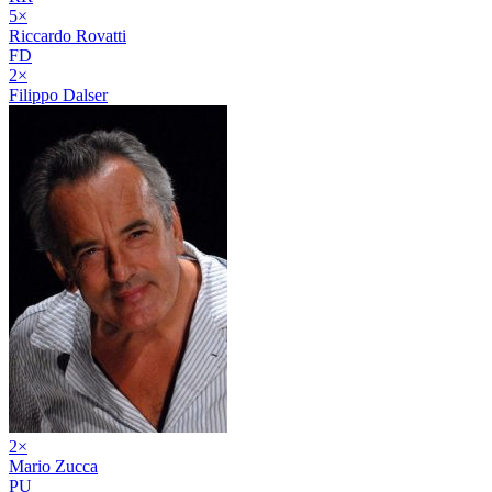
5
×
Riccardo Rovatti
FD
2
×
Filippo Dalser
2
×
Mario Zucca
PU