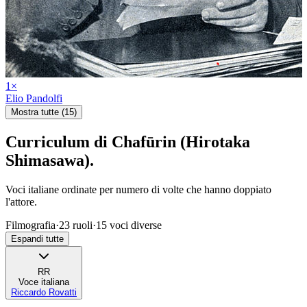
1
×
Elio Pandolfi
Mostra tutte (15)
Curriculum di
Chafūrin (Hirotaka
Shimasawa)
.
Voci italiane ordinate per numero di volte che hanno doppiato
l'attore.
Filmografia
·
23
ruoli
·
15
voci diverse
Espandi tutte
RR
Voce italiana
Riccardo Rovatti