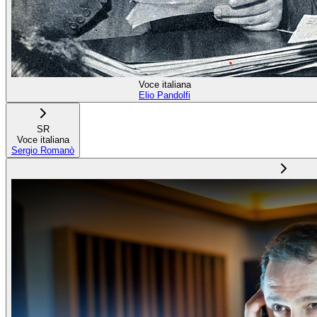
Voce italiana
Elio Pandolfi
SR
Voce italiana
Sergio Romanò