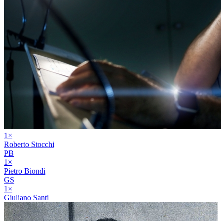
1
×
Roberto Stocchi
PB
1
×
Pietro Biondi
GS
1
×
Giuliano Santi