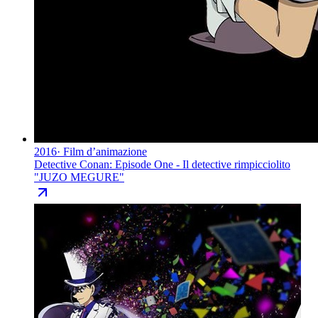
2016
·
Film d’animazione
Detective Conan: Episode One - Il detective rimpicciolito
"
JUZO MEGURE
"