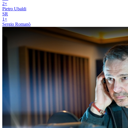
2
×
Pietro Ubaldi
SR
1
×
Sergio Romanò