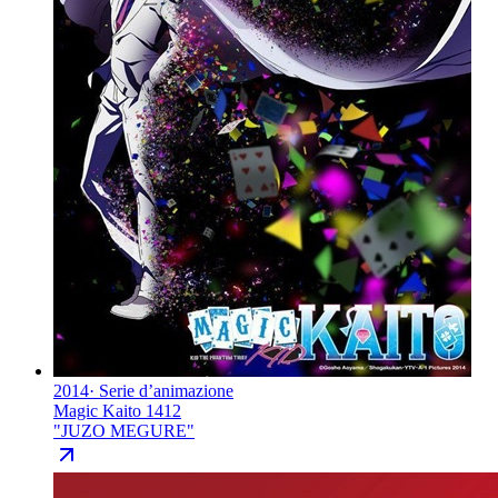
2014
·
Serie d’animazione
Magic Kaito 1412
"
JUZO MEGURE
"