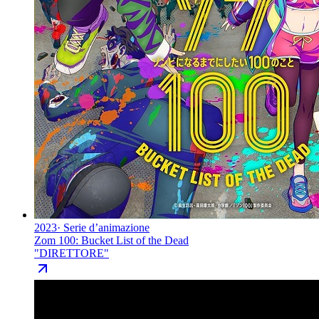
2023
·
Serie d’animazione
Zom 100: Bucket List of the Dead
"
DIRETTORE
"