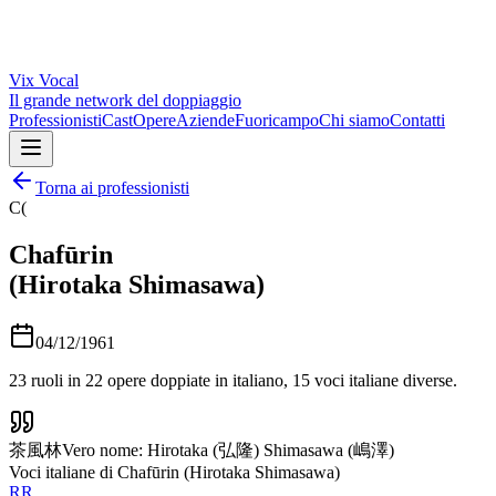
Vix
Vocal
Il grande network del doppiaggio
Professionisti
Cast
Opere
Aziende
Fuoricampo
Chi siamo
Contatti
Torna ai professionisti
C(
Chafūrin
(Hirotaka Shimasawa)
04/12/1961
23
ruoli in
22
opere doppiate in italiano,
15
voci italiane diverse.
茶風林Vero nome: Hirotaka (弘隆) Shimasawa (嶋澤)
Voci italiane di
Chafūrin (Hirotaka Shimasawa)
RR