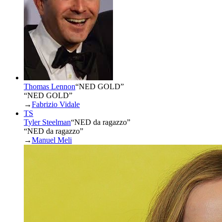
Thomas Lennon
“
NED GOLD
”
“NED GOLD”
→
Fabrizio Vidale
TS
Tyler Steelman
“
NED da ragazzo
”
“NED da ragazzo”
→
Manuel Meli