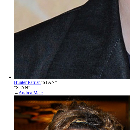
Hunter Parrish
“
STAN
”
“STAN”
→
Andrea Mete