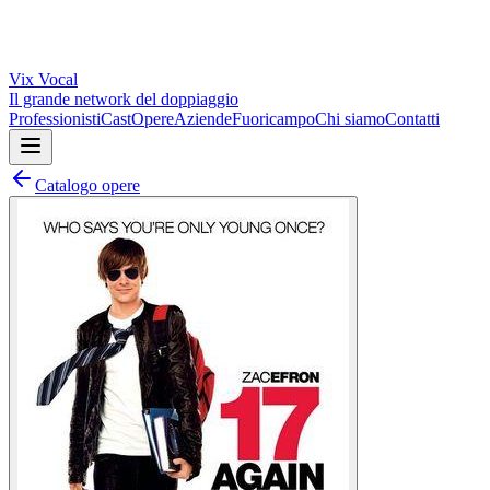
Vix
Vocal
Il grande network del doppiaggio
Professionisti
Cast
Opere
Aziende
Fuoricampo
Chi siamo
Contatti
Catalogo opere