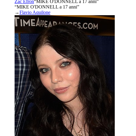
Zac Efron
“
MIKE O'DONNELL a 17 anni
”
“MIKE O'DONNELL a 17 anni”
→
Flavio Aquilone