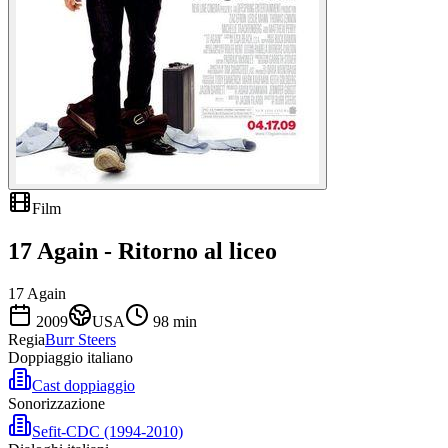
Film
17 Again - Ritorno al liceo
17 Again
2009
USA
98
min
Regia
Burr Steers
Doppiaggio italiano
Cast doppiaggio
Sonorizzazione
Sefit-CDC (1994-2010)