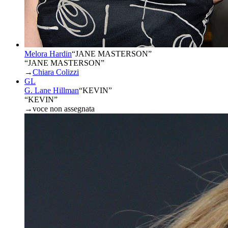
Melora Hardin
“
JANE MASTERSON
”
“JANE MASTERSON”
→
Chiara Colizzi
GL
G. Lane Hillman
“
KEVIN
”
“KEVIN”
→
voce non assegnata