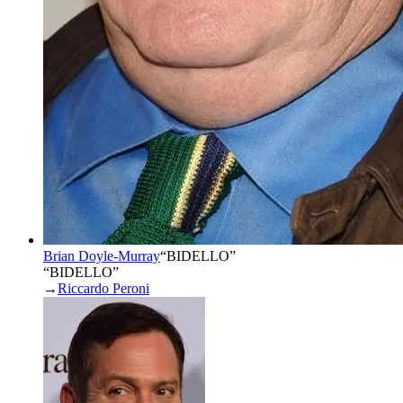
Brian Doyle-Murray
“
BIDELLO
”
“BIDELLO”
→
Riccardo Peroni