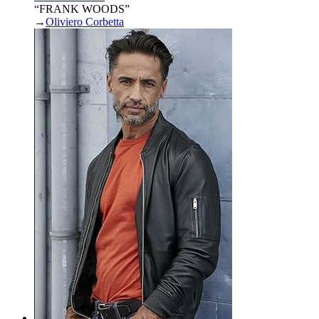
“FRANK WOODS”
→
Oliviero Corbetta