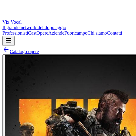
Vix
Vocal
Il grande network del doppiaggio
Professionisti
Cast
Opere
Aziende
Fuoricampo
Chi siamo
Contatti
Catalogo opere