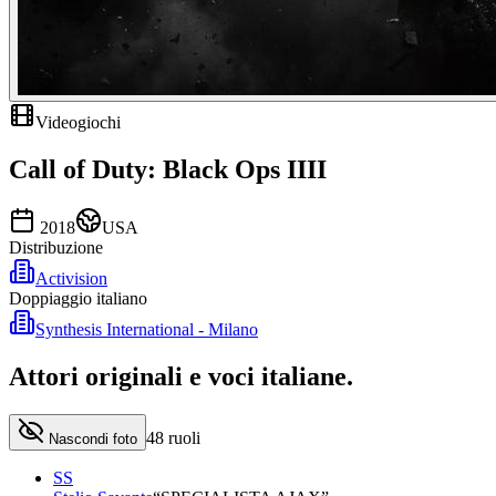
Videogiochi
Call of Duty: Black Ops IIII
2018
USA
Distribuzione
Activision
Doppiaggio italiano
Synthesis International - Milano
Attori originali e
voci italiane
.
48
ruoli
Nascondi foto
SS