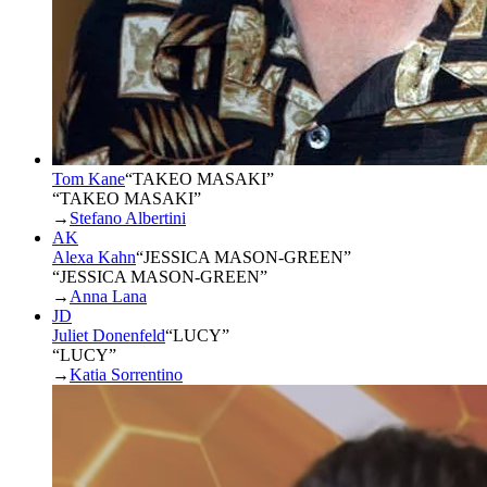
Tom Kane
“
TAKEO MASAKI
”
“TAKEO MASAKI”
→
Stefano Albertini
AK
Alexa Kahn
“
JESSICA MASON-GREEN
”
“JESSICA MASON-GREEN”
→
Anna Lana
JD
Juliet Donenfeld
“
LUCY
”
“LUCY”
→
Katia Sorrentino