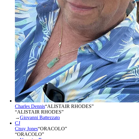
Charles Dennis
“
ALISTAIR RHODES
”
“ALISTAIR RHODES”
→
Giovanni Battezzato
CJ
Cissy Jones
“
ORACOLO
”
“ORACOLO”