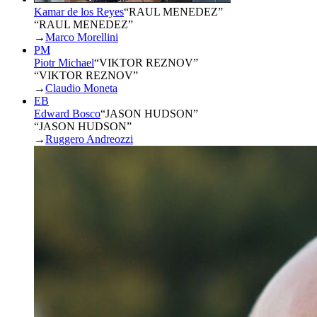
Kamar de los Reyes
“
RAUL MENEDEZ
”
“RAUL MENEDEZ”
→
Marco Morellini
PM
Piotr Michael
“
VIKTOR REZNOV
”
“VIKTOR REZNOV”
→
Claudio Moneta
EB
Edward Bosco
“
JASON HUDSON
”
“JASON HUDSON”
→
Ruggero Andreozzi