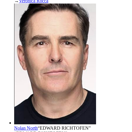
→
Veronica Rocca
Nolan North
“
EDWARD RICHTOFEN
”