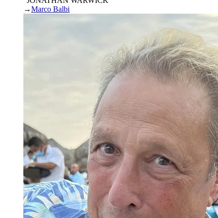
“JONATHAN WARWICK”
→
Marco Balbi