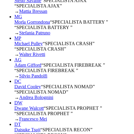
Stelio Savante
“
SPECIALISTA AJAX
”
“SPECIALISTA AJAX”
→
Mattia Bressan
MG
Morla Gorrondona
“
SPECIALISTA BATTERY
”
“SPECIALISTA BATTERY ”
→
Stefania Patruno
MP
Michael Pulley
“
SPECIALISTA CRASH
”
“SPECIALISTA CRASH”
→
Walter Rivetti
AG
Adam Gifford
“
SPECIALISTA FIREBREAK
”
“SPECIALISTA FIREBREAK ”
→
Silvio Pandolfi
DC
David Cooley
“
SPECIALISTA NOMAD
”
“SPECIALISTA NOMAD”
→
Andrea Bolognini
DW
Dwane Walcott
“
SPECIALISTA PROPHET
”
“SPECIALISTA PROPHET ”
→
Francesco Mei
DT
Daisuke Tsuji
“
SPECIALISTA RECON
”