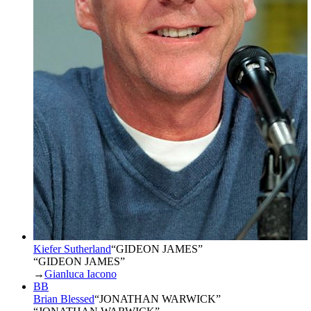
Kiefer Sutherland
“
GIDEON JAMES
”
“GIDEON JAMES”
→
Gianluca Iacono
BB
Brian Blessed
“
JONATHAN WARWICK
”