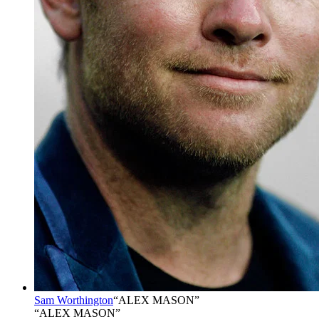
Sam Worthington
“
ALEX MASON
”
“ALEX MASON”