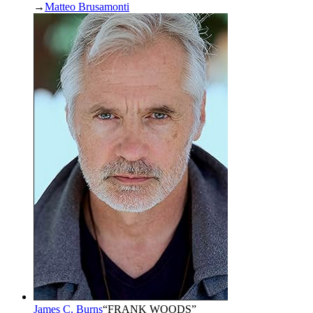
→
Matteo Brusamonti
James C. Burns
“
FRANK WOODS
”