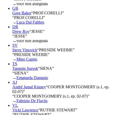
→
voce non assegnata
GB
Greg Baker
“
PROF.CORELLI
”
“PROF.CORELLI”
→
Luca Dal Fabbro
DR
Drew Roy
“
JESSE
”
“JESSE”
→
voce non assegnata
SV
Steve Vinovich
“
PRESIDE WEEBIE
”
“PRESIDE WEEBIE”
→
Mino Caprio
TS
Tammin Sursok
“
SIENA
”
“SIENA”
→
Emanuela Damasio
AJ
André Jamal Kinney
“
COOPER MONTGOMERY (s.1, ep.
02-07)
”
“COOPER MONTGOMERY (s.1, ep. 02-07)”
→
Fabrizio De Flaviis
VL
Vicki Lawrence
“
RUTHIE STEWART
”
“RUTHIE STEWART”