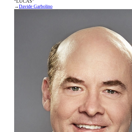
“LUCAS”
→
Davide Garbolino