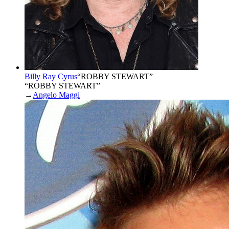
Billy Ray Cyrus
“
ROBBY STEWART
”
“ROBBY STEWART”
→
Angelo Maggi