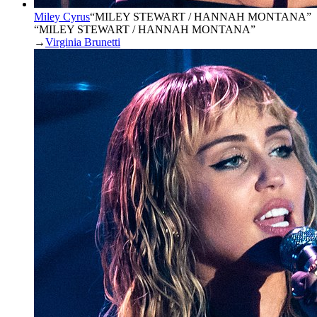
Miley Cyrus
“
MILEY STEWART / HANNAH MONTANA
”
“MILEY STEWART / HANNAH MONTANA”
→
Virginia Brunetti