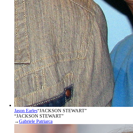
Jason Earles
“
JACKSON STEWART
”
“JACKSON STEWART”
→
Gabriele Patriarca