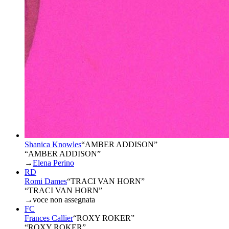
Shanica Knowles
“
AMBER ADDISON
”
“AMBER ADDISON”
→
Elena Perino
RD
Romi Dames
“
TRACI VAN HORN
”
“TRACI VAN HORN”
→
voce non assegnata
FC
Frances Callier
“
ROXY ROKER
”
“ROXY ROKER”