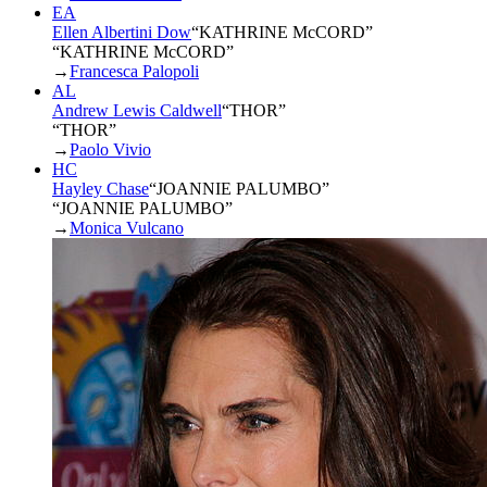
EA
Ellen Albertini Dow
“
KATHRINE McCORD
”
“KATHRINE McCORD”
→
Francesca Palopoli
AL
Andrew Lewis Caldwell
“
THOR
”
“THOR”
→
Paolo Vivio
HC
Hayley Chase
“
JOANNIE PALUMBO
”
“JOANNIE PALUMBO”
→
Monica Vulcano