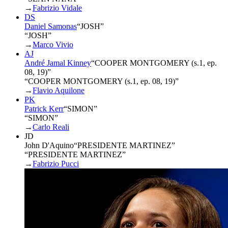
→
Fabrizio Vidale
DS
Daniel Samonas
“
JOSH
”
“JOSH”
→
Marco Vivio
AJ
André Jamal Kinney
“
COOPER MONTGOMERY (s.1, ep.
08, 19)
”
“COOPER MONTGOMERY (s.1, ep. 08, 19)”
→
Flavio Aquilone
PK
Patrick Kerr
“
SIMON
”
“SIMON”
→
Carlo Reali
JD
John D'Aquino
“
PRESIDENTE MARTINEZ
”
“PRESIDENTE MARTINEZ”
→
Fabrizio Pucci