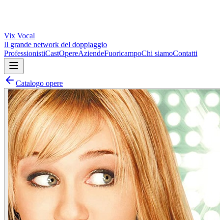
Vix
Vocal
Il grande network del doppiaggio
Professionisti
Cast
Opere
Aziende
Fuoricampo
Chi siamo
Contatti
Catalogo opere