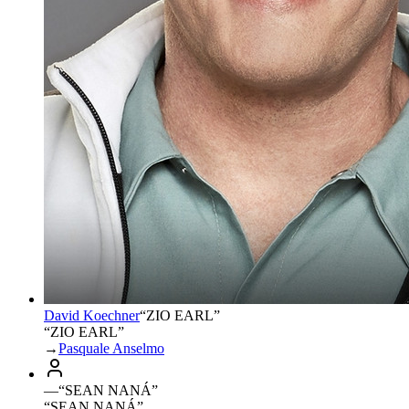
David Koechner
“
ZIO EARL
”
“ZIO EARL”
→
Pasquale Anselmo
—
“
SEAN NANÁ
”
“SEAN NANÁ”