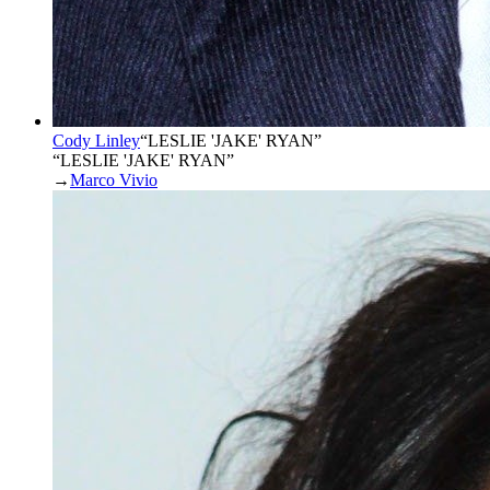
Cody Linley
“
LESLIE 'JAKE' RYAN
”
“LESLIE 'JAKE' RYAN”
→
Marco Vivio