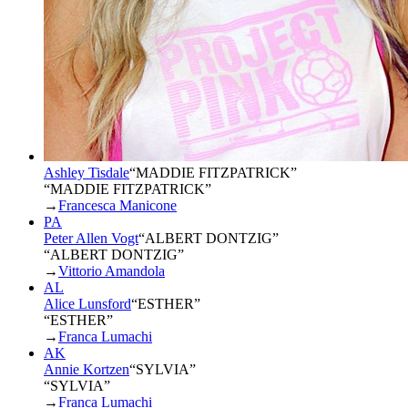
Ashley Tisdale
“
MADDIE FITZPATRICK
”
“MADDIE FITZPATRICK”
→
Francesca Manicone
PA
Peter Allen Vogt
“
ALBERT DONTZIG
”
“ALBERT DONTZIG”
→
Vittorio Amandola
AL
Alice Lunsford
“
ESTHER
”
“ESTHER”
→
Franca Lumachi
AK
Annie Kortzen
“
SYLVIA
”
“SYLVIA”
→
Franca Lumachi