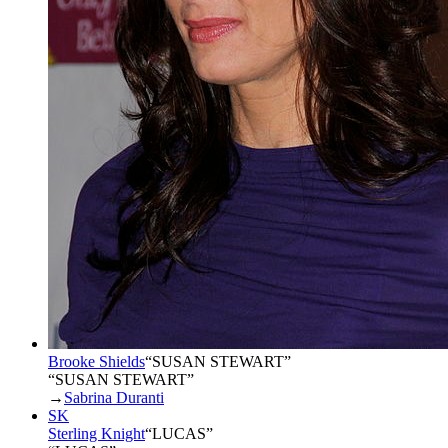
Brooke Shields
“
SUSAN STEWART
”
“SUSAN STEWART”
→
Sabrina Duranti
SK
Sterling Knight
“
LUCAS
”