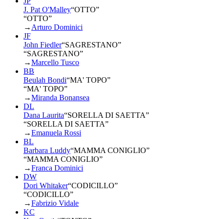
JP
J. Pat O'Malley
“
OTTO
”
“OTTO”
→
Arturo Dominici
JF
John Fiedler
“
SAGRESTANO
”
“SAGRESTANO”
→
Marcello Tusco
BB
Beulah Bondi
“
MA' TOPO
”
“MA' TOPO”
→
Miranda Bonansea
DL
Dana Laurita
“
SORELLA DI SAETTA
”
“SORELLA DI SAETTA”
→
Emanuela Rossi
BL
Barbara Luddy
“
MAMMA CONIGLIO
”
“MAMMA CONIGLIO”
→
Franca Dominici
DW
Dori Whitaker
“
CODICILLO
”
“CODICILLO”
→
Fabrizio Vidale
KC