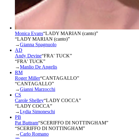
Monica Evans
“
LADY MARIAN (canto)
”
“LADY MARIAN (canto)”
→
Gianna Spagnuolo
AD
Andy Devine
“
FRA' TUCK
”
“FRA' TUCK”
→
Manlio De Angelis
RM
Roger Miller
“
CANTAGALLO
”
“CANTAGALLO”
→
Gianni Marzocchi
CS
Carole Shelley
“
LADY COCCA
”
“LADY COCCA”
→
Lydia Simoneschi
PB
Pat Buttram
“
SCERIFFO DI NOTTINGHAM
”
“SCERIFFO DI NOTTINGHAM”
→
Carlo Romano