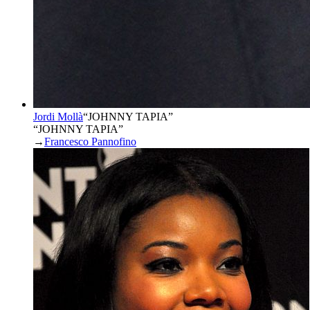
Jordi Mollà
“
JOHNNY TAPIA
”
“JOHNNY TAPIA”
→
Francesco Pannofino