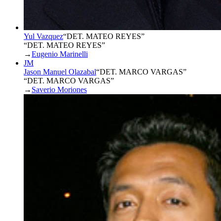
Yul Vazquez
“
DET. MATEO REYES
”
“DET. MATEO REYES”
→
Eugenio Marinelli
JM
Jason Manuel Olazabal
“
DET. MARCO VARGAS
”
“DET. MARCO VARGAS”
→
Saverio Moriones