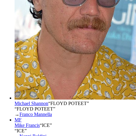
Michael Shannon
“
FLOYD POTEET
”
“FLOYD POTEET”
→
Franco Mannella
MF
Mike Francis
“
ICE
”
“ICE”