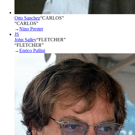
Otto Sanchez
“
CARLOS
”
“CARLOS”
→
Nino Prester
JS
John Salley
“
FLETCHER
”
“FLETCHER”
→
Enrico Pallini