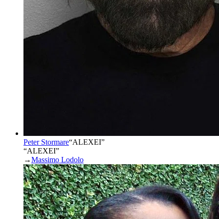
Peter Stormare
“
ALEXEI
”
“ALEXEI”
→
Massimo Lodolo