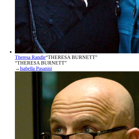
Theresa Randle
“
THERESA BURNETT
”
“THERESA BURNETT”
→
Isabella Pasanisi