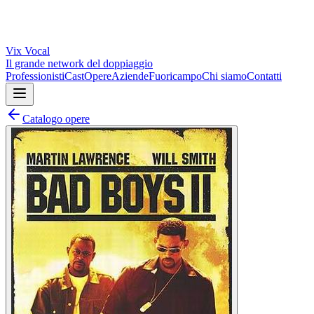
Vix
Vocal
Il grande network del doppiaggio
Professionisti
Cast
Opere
Aziende
Fuoricampo
Chi siamo
Contatti
Catalogo opere