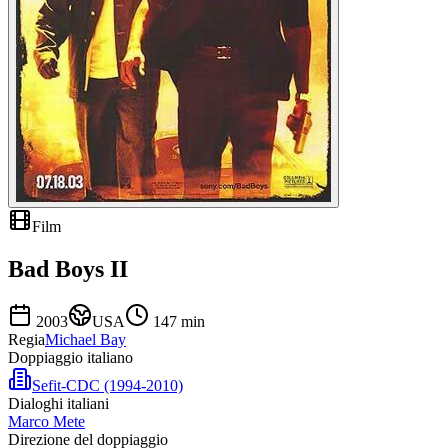
Film
Bad Boys II
2003
USA
147
min
Regia
Michael Bay
Doppiaggio italiano
Sefit-CDC (1994-2010)
Dialoghi italiani
Marco Mete
Direzione del doppiaggio