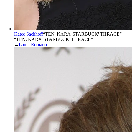
Katee Sackhoff
“
TEN. KARA 'STARBUCK' THRACE
”
“TEN. KARA 'STARBUCK' THRACE”
→
Laura Romano