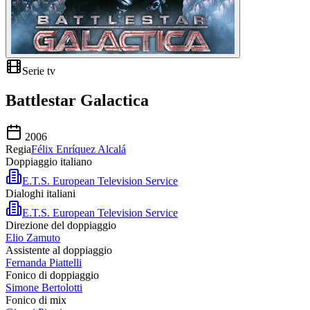
Serie tv
Battlestar Galactica
2006
Regia
Félix Enríquez Alcalá
Doppiaggio italiano
E.T.S. European Television Service
Dialoghi italiani
E.T.S. European Television Service
Direzione del doppiaggio
Elio Zamuto
Assistente al doppiaggio
Fernanda Piattelli
Fonico di doppiaggio
Simone Bertolotti
Fonico di mix