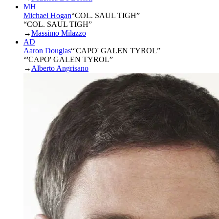
MH
Michael Hogan
“
COL. SAUL TIGH
”
“COL. SAUL TIGH”
→
Massimo Milazzo
AD
Aaron Douglas
“
'CAPO' GALEN TYROL
”
“'CAPO' GALEN TYROL”
→
Alberto Angrisano