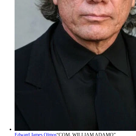
Edward James Olmos
“
COM. WILLIAM ADAMO
”