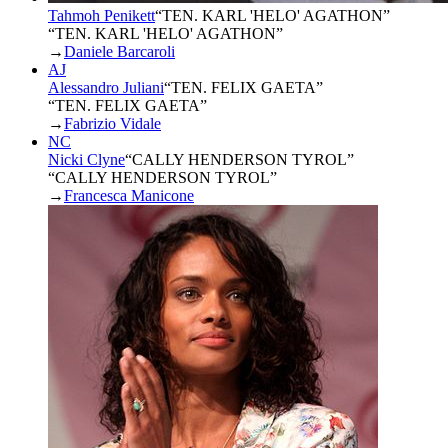
Tahmoh Penikett
“
TEN. KARL 'HELO' AGATHON
”
“TEN. KARL 'HELO' AGATHON”
→
Daniele Barcaroli
AJ
Alessandro Juliani
“
TEN. FELIX GAETA
”
“TEN. FELIX GAETA”
→
Fabrizio Vidale
NC
Nicki Clyne
“
CALLY HENDERSON TYROL
”
“CALLY HENDERSON TYROL”
→
Francesca Manicone