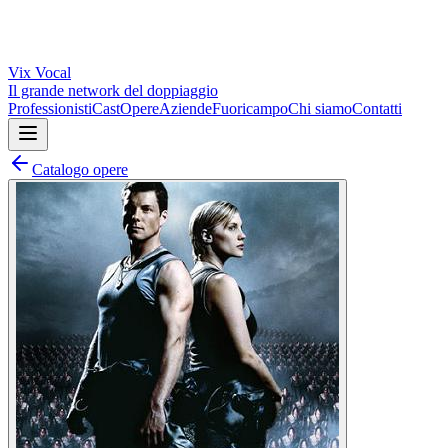
Vix
Vocal
Il grande network del doppiaggio
Professionisti
Cast
Opere
Aziende
Fuoricampo
Chi siamo
Contatti
Catalogo opere