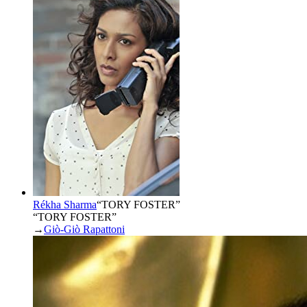
Rékha Sharma
“
TORY FOSTER
”
“TORY FOSTER”
→
Giò-Giò Rapattoni