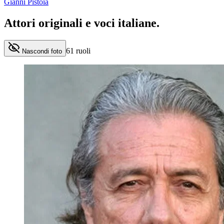
Gianni Pistoia
Attori originali e
voci italiane
.
61
ruoli
Nascondi foto