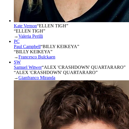
Kate Vernon
“
ELLEN TIGH
”
“ELLEN TIGH”
→
Valeria Perilli
PC
Paul Campbell
“
BILLY KEIKEYA
”
“BILLY KEIKEYA”
→
Francesco Bulckaen
SW
Samuel Witwer
“
ALEX 'CRASHDOWN' QUARTARARO
”
“ALEX 'CRASHDOWN' QUARTARARO”
→
Gianfranco Miranda