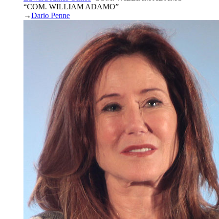
“COM. WILLIAM ADAMO”
→
Dario Penne