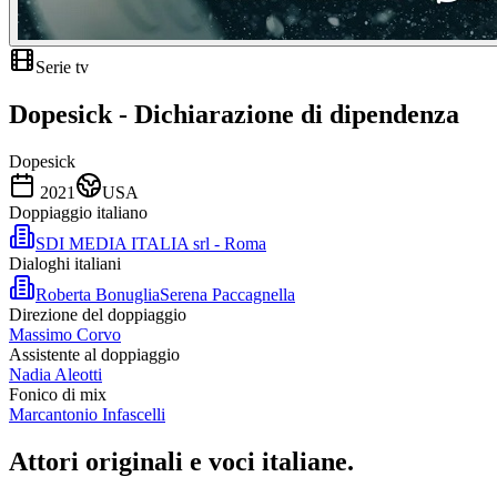
Serie tv
Dopesick - Dichiarazione di dipendenza
Dopesick
2021
USA
Doppiaggio italiano
SDI MEDIA ITALIA srl - Roma
Dialoghi italiani
Roberta Bonuglia
Serena Paccagnella
Direzione del doppiaggio
Massimo Corvo
Assistente al doppiaggio
Nadia Aleotti
Fonico di mix
Marcantonio Infascelli
Attori originali e
voci italiane
.