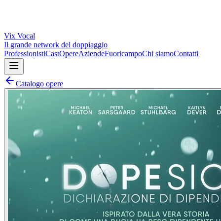
Vix
Vocal
Il grande network del doppiaggio
Professionisti
Cast
Opere
Aziende
Fuoricampo
Chi siamo
Contatti
Catalogo opere