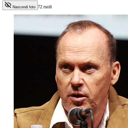
72
ruoli
Nascondi foto