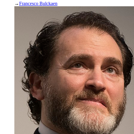
→
Francesco Bulckaen