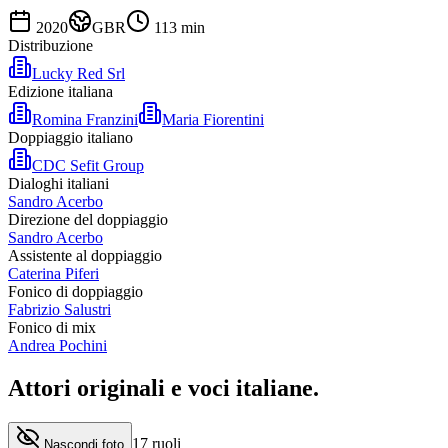
2020
GBR
113
min
Distribuzione
Lucky Red Srl
Edizione italiana
Romina Franzini
Maria Fiorentini
Doppiaggio italiano
CDC Sefit Group
Dialoghi italiani
Sandro Acerbo
Direzione del doppiaggio
Sandro Acerbo
Assistente al doppiaggio
Caterina Piferi
Fonico di doppiaggio
Fabrizio Salustri
Fonico di mix
Andrea Pochini
Attori originali e
voci italiane
.
17
ruoli
Nascondi foto