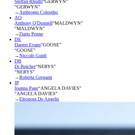
Steffan Rhodri
“
GERWYN
”
“GERWYN”
→
Ambrogio Colombo
AO
Anthony O'Donnell
“
MALDWYN
”
“MALDWYN”
→
Dario Penne
DE
Darren Evans
“
GOOSE
”
“GOOSE”
→
Niccolò Guidi
DB
Di Botcher
“
NERYS
”
“NERYS”
→
Roberta Greganti
JP
Joanna Page
“
ANGELA DAVIES
”
“ANGELA DAVIES”
→
Eleonora De Angelis