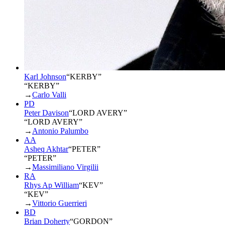
Karl Johnson
“
KERBY
”
“KERBY”
→
Carlo Valli
PD
Peter Davison
“
LORD AVERY
”
“LORD AVERY”
→
Antonio Palumbo
AA
Asheq Akhtar
“
PETER
”
“PETER”
→
Massimiliano Virgilii
RA
Rhys Ap William
“
KEV
”
“KEV”
→
Vittorio Guerrieri
BD
Brian Doherty
“
GORDON
”