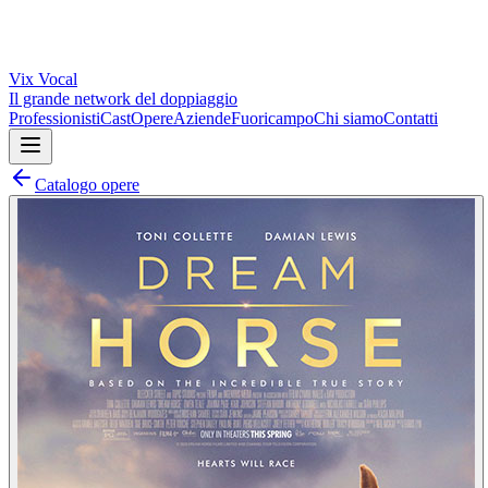
Vix
Vocal
Il grande network del doppiaggio
Professionisti
Cast
Opere
Aziende
Fuoricampo
Chi siamo
Contatti
Catalogo opere