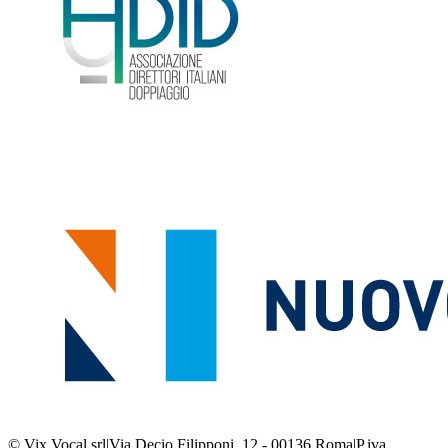
© Vix Vocal srl
|
Via Decio Filipponi, 12 - 00136 Roma
|
P.iva