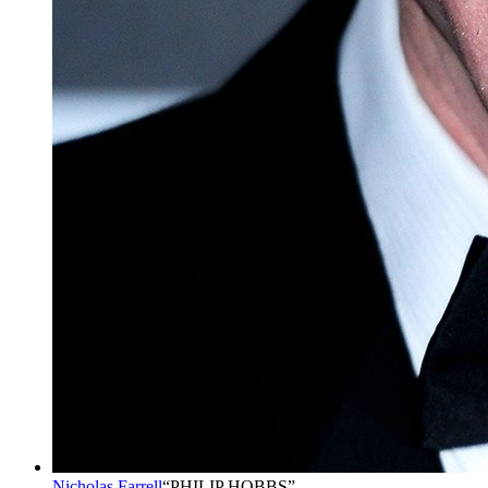
Nicholas Farrell
“
PHILIP HOBBS
”