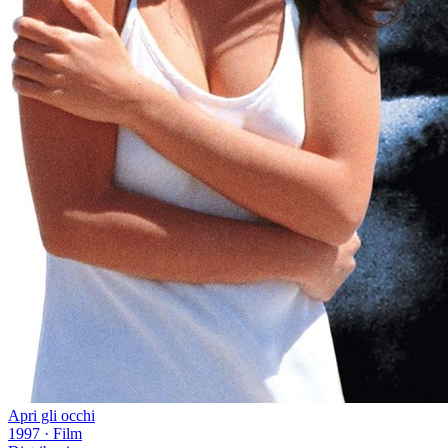
Apri gli occhi
1997
·
Film