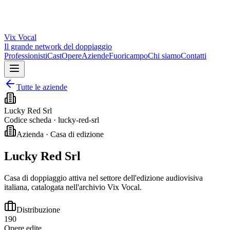
Vix
Vocal
Il grande network del doppiaggio
Professionisti
Cast
Opere
Aziende
Fuoricampo
Chi siamo
Contatti
Tutte le aziende
Lucky Red Srl
Codice scheda ·
lucky-red-srl
Azienda · Casa di edizione
Lucky Red Srl
Casa di doppiaggio attiva nel settore dell'edizione audiovisiva
italiana, catalogata nell'archivio Vix Vocal.
Distribuzione
190
Opere edite