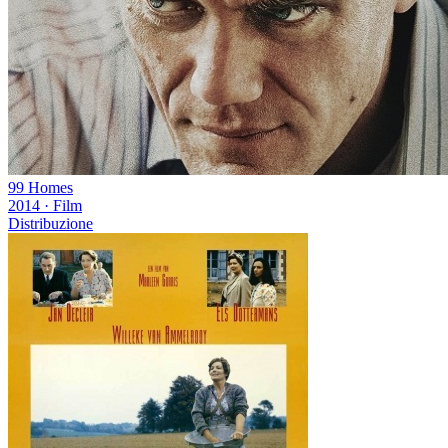
99 Homes
2014
·
Film
Distribuzione