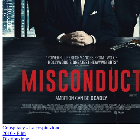
Conspiracy - La cospirazione
2016
·
Film
Distribuzione