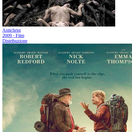
Antichrist
2009
·
Film
Distribuzione