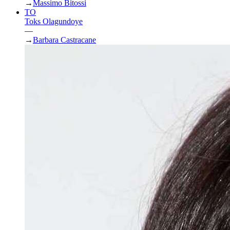
→
Massimo Bitossi
TO
Toks Olagundoye
—
→
Barbara Castracane