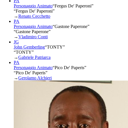
PA
Personaggio Animato
“
Fergus De' Paperoni
”
“Fergus De' Paperoni”
→
Renato Cecchetto
PA
Personaggio Animato
“
Gastone Paperone
”
“Gastone Paperone”
→
Vladimiro Conti
JG
John Gemberling
“
TONTY
”
“TONTY”
→
Gabriele Patriarca
PA
Personaggio Animato
“
Pico De' Paperis
”
“Pico De' Paperis”
→
Gerolamo Alchieri