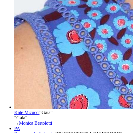
Kate Micucci
“
Gaia
”
“Gaia”
→
Monica Bertolotti
PA