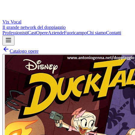
Vix
Vocal
Il grande network del doppiaggio
Professionisti
Cast
Opere
Aziende
Fuoricampo
Chi siamo
Contatti
Catalogo opere