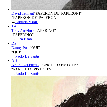
David Tennant
“
PAPERON DE' PAPERONI
”
“PAPERON DE' PAPERONI”
→
Fabrizio Vidale
TA
Tony Anselmo
“
PAPERINO
”
“PAPERINO”
→
Luca Eliani
DP
Danny Pudi
“
QUI
”
“QUI”
→
Paolo De Santis
AD
Arturo Del Puerto
“
PANCHITO PISTOLES
”
“PANCHITO PISTOLES”
→
Paolo De Santis