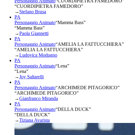
Personaggio Animato
“
CUORDIPIETRA FAMEDORO
”
“CUORDIPIETRA FAMEDORO”
→
Stefano Brusa
PA
Personaggio Animato
“
Mamma Bass
”
“Mamma Bass”
→
Paola Giannetti
PA
Personaggio Animato
“
AMELIA LA FATTUCCHIERA
”
“AMELIA LA FATTUCCHIERA”
→
Ludovica Modugno
PA
Personaggio Animato
“
Lena
”
“Lena”
→
Joy Saltarelli
PA
Personaggio Animato
“
ARCHIMEDE PITAGORICO
”
“ARCHIMEDE PITAGORICO”
→
Gianfranco Miranda
PA
Personaggio Animato
“
DELLA DUCK
”
“DELLA DUCK”
→
Tiziana Avarista