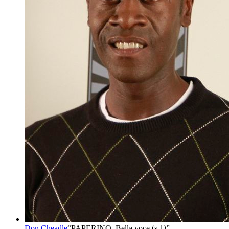
Don Cheadle
“
PAPERINO, Bella voce (s.1)
”