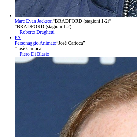
Marc Evan Jackson
“
BRADFORD (stagioni 1-2)
”
“BRADFORD (stagioni 1-2)”
→
Roberto Draghetti
PA
Personaggio Animato
“
Josè Carioca
”
“Josè Carioca”
→
Piero Di Blasio