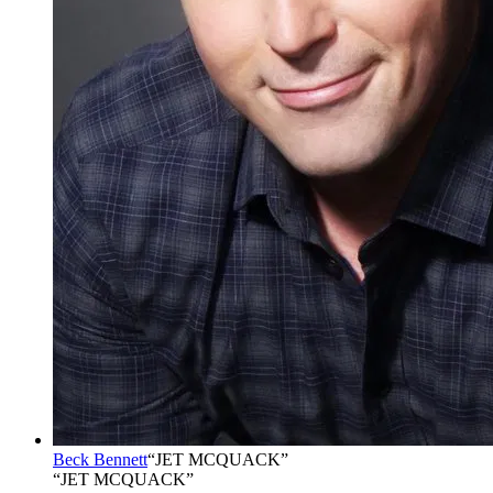
Beck Bennett
“
JET MCQUACK
”
“JET MCQUACK”