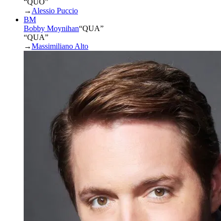
“QUO”
→
Alessio Puccio
BM
Bobby Moynihan
“
QUA
”
“QUA”
→
Massimiliano Alto