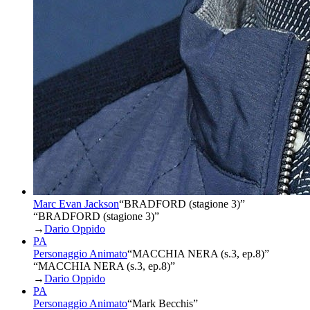
Marc Evan Jackson
“
BRADFORD (stagione 3)
”
“BRADFORD (stagione 3)”
→
Dario Oppido
PA
Personaggio Animato
“
MACCHIA NERA (s.3, ep.8)
”
“MACCHIA NERA (s.3, ep.8)”
→
Dario Oppido
PA
Personaggio Animato
“
Mark Becchis
”