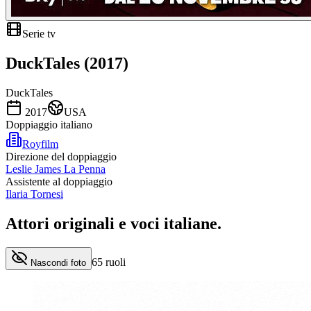
Serie tv
DuckTales (2017)
DuckTales
2017
USA
Doppiaggio italiano
Royfilm
Direzione del doppiaggio
Leslie James La Penna
Assistente al doppiaggio
Ilaria Tornesi
Attori originali e
voci italiane
.
65
ruoli
Nascondi foto