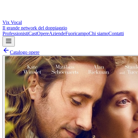
Vix
Vocal
Il grande network del doppiaggio
Professionisti
Cast
Opere
Aziende
Fuoricampo
Chi siamo
Contatti
Catalogo opere