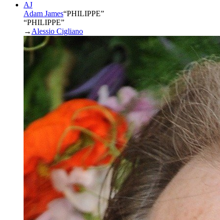
AJ
Adam James
“
PHILIPPE
”
“PHILIPPE”
→
Alessio Cigliano