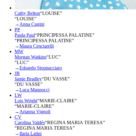
Cathy Belton
“
LOUISE
”
“LOUISE”
→
Anna Cugini
PP
Paula Paul
“
PRINCIPESSA PALATINE
”
“PRINCIPESSA PALATINE”
→
Maura Cenciarelli
MW
Morgan Watkins
“
LUC
”
“LUC”
→
Edoardo Stoppacciaro
JB
Jamie Bradley
“
DU VASSE
”
“DU VASSE”
→
Luca Mannocci
LW
Lois Wright
“
MARIE-CLAIRE
”
“MARIE-CLAIRE”
→
Arianna Vignoli
CV
Carolina Valdés
“
REGINA MARIA TERESA
”
“REGINA MARIA TERESA”
→
Ilaria Latini