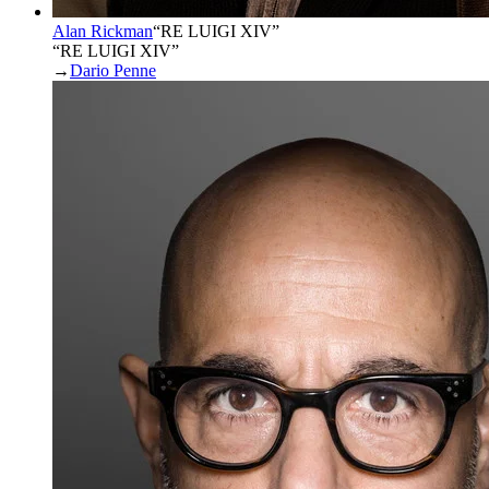
Alan Rickman
“
RE LUIGI XIV
”
“RE LUIGI XIV”
→
Dario Penne