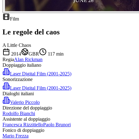
Film
Le regole del caos
A Little Chaos
2014
GBR
117
min
Regia
Alan Rickman
Doppiaggio italiano
Laser Digital Film (2001-2025)
Sonorizzazione
Laser Digital Film (2001-2025)
Dialoghi italiani
Valerio Piccolo
Direzione del doppiaggio
Rodolfo Bianchi
Assistente al doppiaggio
Francesca Rizzitiello
Paolo Brunori
Fonico di doppiaggio
Mario Frezza