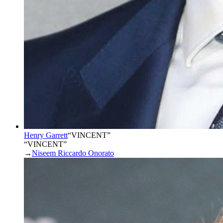
Henry Garrett
“
VINCENT
”
“VINCENT”
→
Niseem Riccardo Onorato