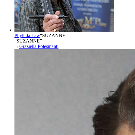
Phyllida Law
“
SUZANNE
”
“SUZANNE”
→
Graziella Polesinanti