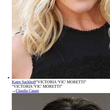
Katee Sackhoff
“
VICTORIA 'VIC' MORETTI
”
“VICTORIA 'VIC' MORETTI”
→
Claudia Catani