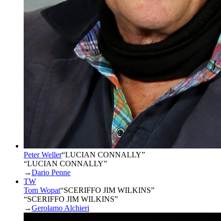
Peter Weller
“
LUCIAN CONNALLY
”
“LUCIAN CONNALLY”
→
Dario Penne
TW
Tom Wopat
“
SCERIFFO JIM WILKINS
”
“SCERIFFO JIM WILKINS”
→
Gerolamo Alchieri