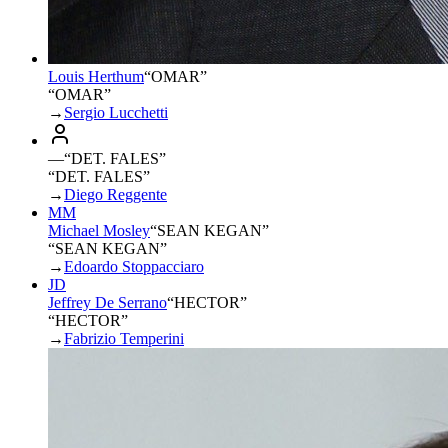
Louis Herthum
“
OMAR
”
“OMAR”
→
Sergio Lucchetti
—
“
DET. FALES
”
“DET. FALES”
→
Diego Reggente
MM
Michael Mosley
“
SEAN KEGAN
”
“SEAN KEGAN”
→
Edoardo Stoppacciaro
JD
Jeffrey De Serrano
“
HECTOR
”
“HECTOR”
→
Fabrizio Temperini