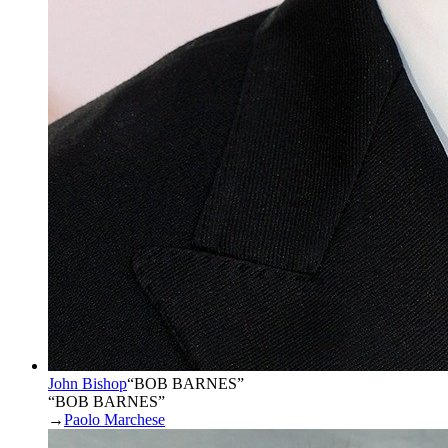
John Bishop
“
BOB BARNES
”
“BOB BARNES”
→
Paolo Marchese