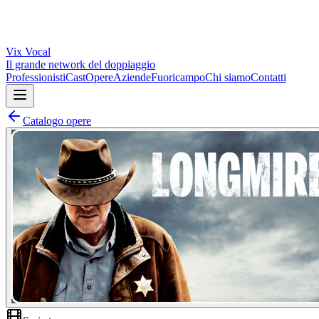
Vix
Vocal
Il grande network del doppiaggio
Professionisti
Cast
Opere
Aziende
Fuoricampo
Chi siamo
Contatti
Catalogo opere