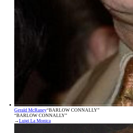
Gerald McRaney
“
BARLOW CONNALLY
”
“BARLOW CONNALLY”
→
Luigi La Monica