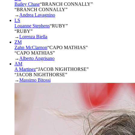
Bailey Chase
“
BRANCH CONNALLY
”
“BRANCH CONNALLY”
→
Andrea Lavagnino
LS
Louanne Stephens
“
RUBY
”
“RUBY”
→
Lorenza Biella
ZM
Zahn McClarnon
“
CAPO MATHIAS
”
“CAPO MATHIAS”
→
Alberto Angrisano
AM
A Martinez
“
JACOB NIGHTHORSE
”
“JACOB NIGHTHORSE”
→
Massimo Bitossi