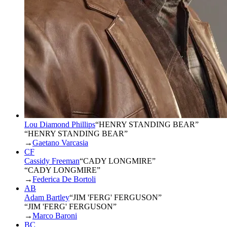
Lou Diamond Phillips
“
HENRY STANDING BEAR
”
“HENRY STANDING BEAR”
→
Gaetano Varcasia
CF
Cassidy Freeman
“
CADY LONGMIRE
”
“CADY LONGMIRE”
→
Federica De Bortoli
AB
Adam Bartley
“
JIM 'FERG' FERGUSON
”
“JIM 'FERG' FERGUSON”
→
Marco Baroni
BC