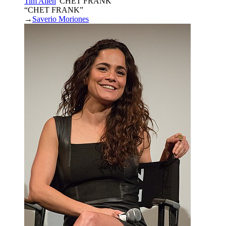
Tim Allen
“
CHET FRANK
”
“CHET FRANK”
→
Saverio Moriones