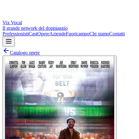
Vix
Vocal
Il grande network del doppiaggio
Professionisti
Cast
Opere
Aziende
Fuoricampo
Chi siamo
Contatti
Catalogo opere