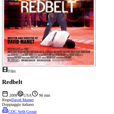
Film
Redbelt
2008
USA
96
min
Regia
David Mamet
Doppiaggio italiano
CDC Sefit Group