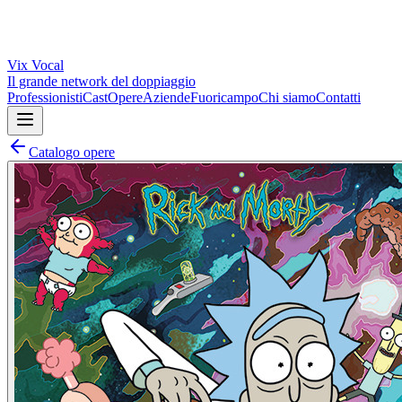
Vix
Vocal
Il grande network del doppiaggio
Professionisti
Cast
Opere
Aziende
Fuoricampo
Chi siamo
Contatti
Catalogo opere