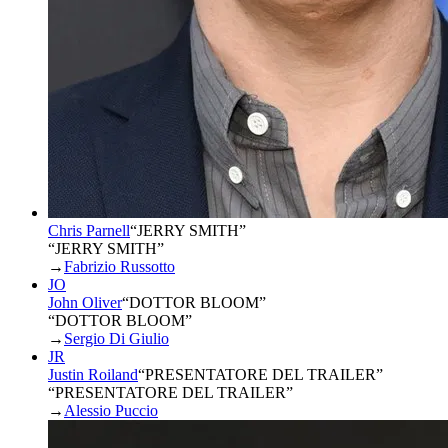
Chris Parnell
“
JERRY SMITH
”
“JERRY SMITH”
→
Fabrizio Russotto
JO
John Oliver
“
DOTTOR BLOOM
”
“DOTTOR BLOOM”
→
Sergio Di Giulio
JR
Justin Roiland
“
PRESENTATORE DEL TRAILER
”
“PRESENTATORE DEL TRAILER”
→
Alessio Puccio