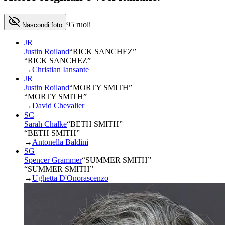
95
ruoli
Nascondi foto
JR
Justin Roiland
“
RICK SANCHEZ
”
“RICK SANCHEZ”
→
Christian Iansante
JR
Justin Roiland
“
MORTY SMITH
”
“MORTY SMITH”
→
David Chevalier
SC
Sarah Chalke
“
BETH SMITH
”
“BETH SMITH”
→
Antonella Baldini
SG
Spencer Grammer
“
SUMMER SMITH
”
“SUMMER SMITH”
→
Ughetta D'Onorascenzo