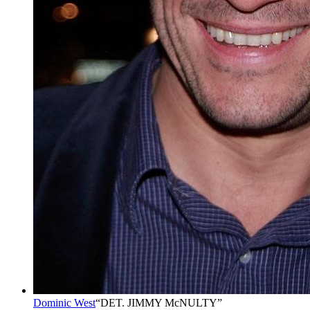
Dominic West
“
DET. JIMMY McNULTY
”