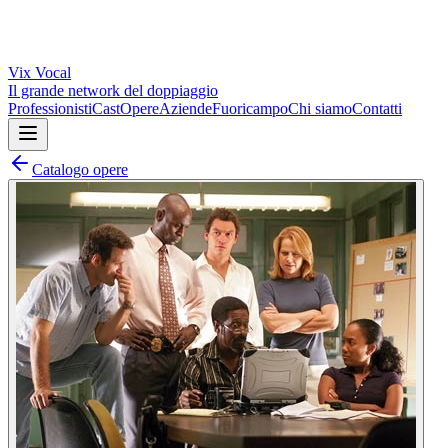
Vix
Vocal
Il grande network del doppiaggio
Professionisti
Cast
Opere
Aziende
Fuoricampo
Chi siamo
Contatti
Catalogo opere