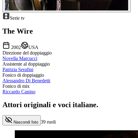
Serie tv
The Wire
2002
USA
Direzione del doppiaggio
Novella Marcucci
Assistente al doppiaggio
Patrizia Serafini
Fonico di doppiaggio
Alessandro Di Benedetti
Fonico di mix
Riccardo Canino
Attori originali e
voci italiane
.
39
ruoli
Nascondi foto