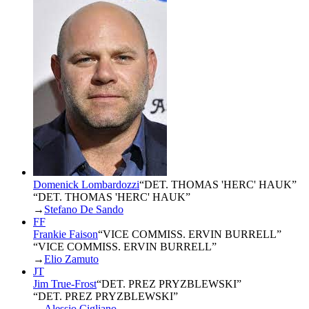
Domenick Lombardozzi
“
DET. THOMAS 'HERC' HAUK
”
“DET. THOMAS 'HERC' HAUK”
→
Stefano De Sando
FF
Frankie Faison
“
VICE COMMISS. ERVIN BURRELL
”
“VICE COMMISS. ERVIN BURRELL”
→
Elio Zamuto
JT
Jim True-Frost
“
DET. PREZ PRYZBLEWSKI
”
“DET. PREZ PRYZBLEWSKI”
→
Alessio Cigliano