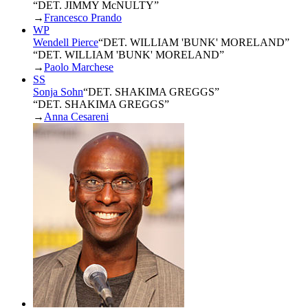
“DET. JIMMY McNULTY”
→
Francesco Prando
WP
Wendell Pierce
“
DET. WILLIAM 'BUNK' MORELAND
”
“DET. WILLIAM 'BUNK' MORELAND”
→
Paolo Marchese
SS
Sonja Sohn
“
DET. SHAKIMA GREGGS
”
“DET. SHAKIMA GREGGS”
→
Anna Cesareni