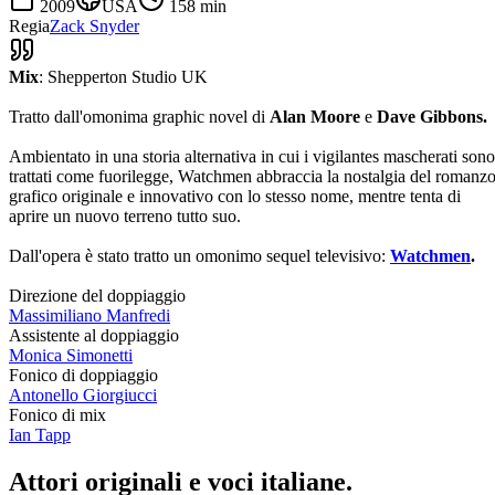
2009
USA
158
min
Regia
Zack Snyder
Mix
: Shepperton Studio UK
Tratto dall'omonima graphic novel di
Alan Moore
e
Dave Gibbons.
Ambientato in una storia alternativa in cui i vigilantes mascherati sono
trattati come fuorilegge, Watchmen abbraccia la nostalgia del romanz
grafico originale e innovativo con lo stesso nome, mentre tenta di
aprire un nuovo terreno tutto suo.
Dall'opera è stato tratto un omonimo sequel televisivo:
Watchmen
.
Direzione del doppiaggio
Massimiliano Manfredi
Assistente al doppiaggio
Monica Simonetti
Fonico di doppiaggio
Antonello Giorgiucci
Fonico di mix
Ian Tapp
Attori originali e
voci italiane
.