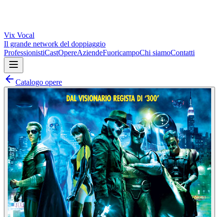
Vix
Vocal
Il grande network del doppiaggio
Professionisti
Cast
Opere
Aziende
Fuoricampo
Chi siamo
Contatti
Catalogo opere