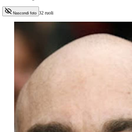
32
ruoli
Nascondi foto