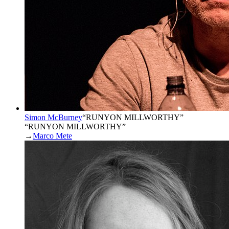
Simon McBurney
“
RUNYON MILLWORTHY
”
“RUNYON MILLWORTHY”
→
Marco Mete