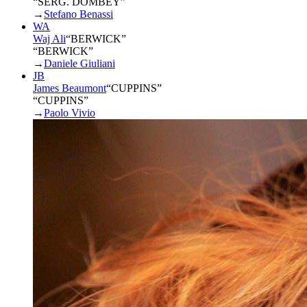
“SERG. DOMBEY”
→
Stefano Benassi
WA
Waj Ali
“
BERWICK
”
“BERWICK”
→
Daniele Giuliani
JB
James Beaumont
“
CUPPINS
”
“CUPPINS”
→
Paolo Vivio