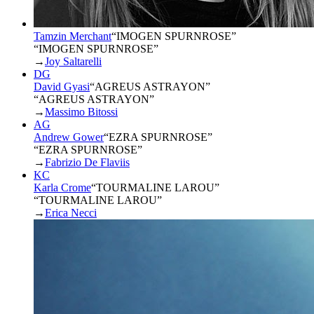
Tamzin Merchant
“
IMOGEN SPURNROSE
”
“IMOGEN SPURNROSE”
→
Joy Saltarelli
DG
David Gyasi
“
AGREUS ASTRAYON
”
“AGREUS ASTRAYON”
→
Massimo Bitossi
AG
Andrew Gower
“
EZRA SPURNROSE
”
“EZRA SPURNROSE”
→
Fabrizio De Flaviis
KC
Karla Crome
“
TOURMALINE LAROU
”
“TOURMALINE LAROU”
→
Erica Necci