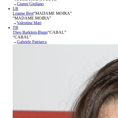
→
Gianni Giuliano
LB
Leanne Best
“
MADAME MOIRA
”
“MADAME MOIRA”
→
Valentina Mari
TB
Theo Barklem-Biggs
“
CABAL
”
“CABAL”
→
Gabriele Patriarca