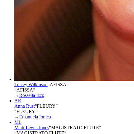
Tracey Wilkinson
“
AFISSA
”
“AFISSA”
→
Rossella Izzo
AR
Anna Rust
“
FLEURY
”
“FLEURY”
→
Emanuela Ionica
ML
Mark Lewis Jones
“
MAGISTRATO FLUTE
”
“MAGISTRATO FLUTE”