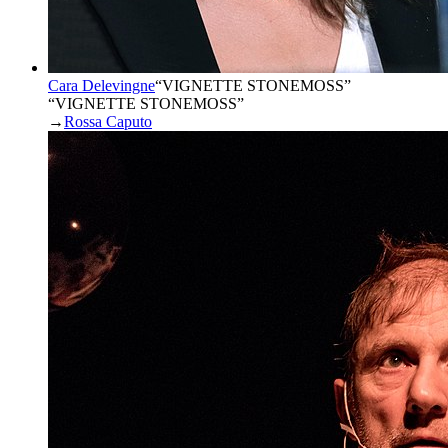
Cara Delevingne
“
VIGNETTE STONEMOSS
”
“VIGNETTE STONEMOSS”
→
Rossa Caputo