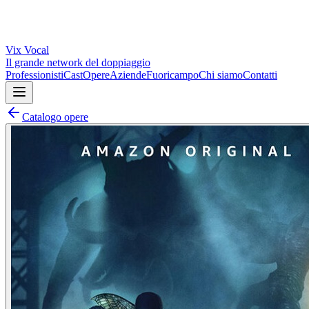
Vix
Vocal
Il grande network del doppiaggio
Professionisti
Cast
Opere
Aziende
Fuoricampo
Chi siamo
Contatti
Catalogo opere