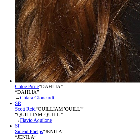
Chloe Pirrie
“
DAHLIA
”
“DAHLIA”
→
Chiara Gioncardi
SR
Scott Reid
“
QUILLIAM 'QUILL'
”
“QUILLIAM 'QUILL'”
→
Flavio Aquilone
SP
Sinead Phelps
“
JENILA
”
“JENILA”