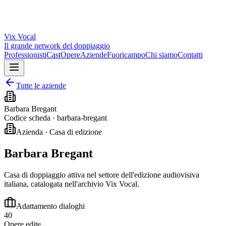
Vix
Vocal
Il grande network del doppiaggio
Professionisti
Cast
Opere
Aziende
Fuoricampo
Chi siamo
Contatti
Tutte le aziende
Barbara Bregant
Codice scheda ·
barbara-bregant
Azienda · Casa di edizione
Barbara Bregant
Casa di doppiaggio attiva nel settore dell'edizione audiovisiva
italiana, catalogata nell'archivio Vix Vocal.
Adattamento dialoghi
40
Opere edite