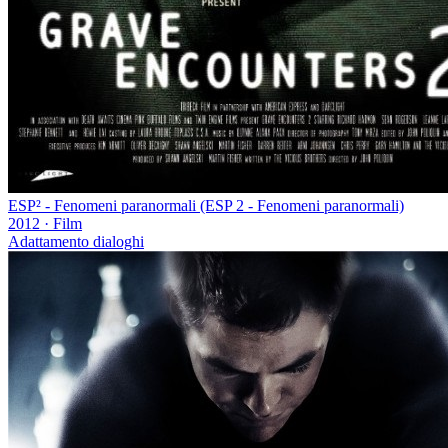
ESP² - Fenomeni paranormali (ESP 2 - Fenomeni paranormali)
2012
·
Film
Adattamento dialoghi