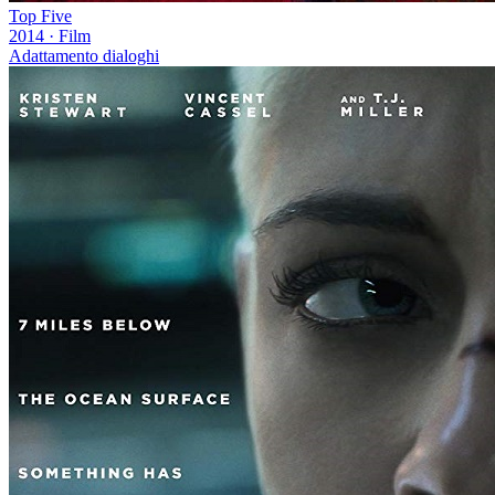
Top Five
2014
·
Film
Adattamento dialoghi