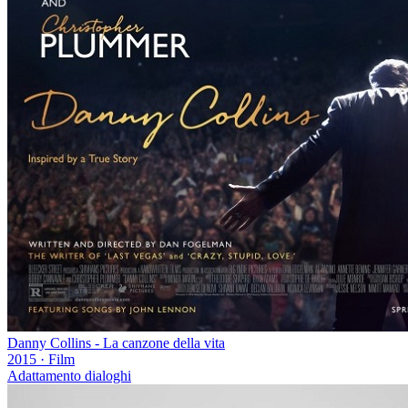
Danny Collins - La canzone della vita
2015
·
Film
Adattamento dialoghi