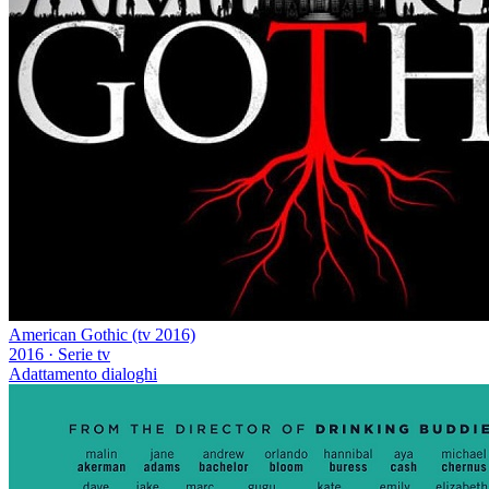
American Gothic (tv 2016)
2016
·
Serie tv
Adattamento dialoghi