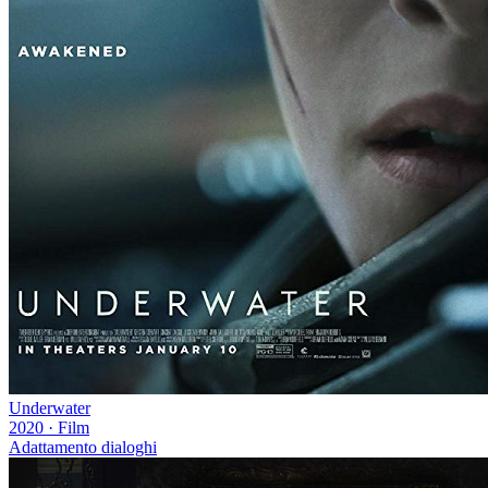
Underwater
2020
·
Film
Adattamento dialoghi