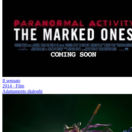
Il segnato
2014
·
Film
Adattamento dialoghi