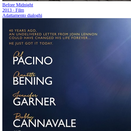
Before Midnight
2013
·
Film
Adattamento dialoghi