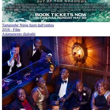
Tartarughe Ninja fuori dall'ombra
2016
·
Film
Adattamento dialoghi