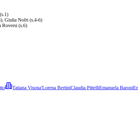
s.1)
), Giulia Nofri (s.4-6)
a Roversi (s.6)
tto
Tatiana Visona'
Lorena Bertini
Claudia Pittelli
Emanuela Baroni
Em