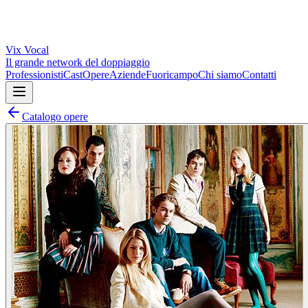
Vix
Vocal
Il grande network del doppiaggio
Professionisti
Cast
Opere
Aziende
Fuoricampo
Chi siamo
Contatti
Catalogo opere