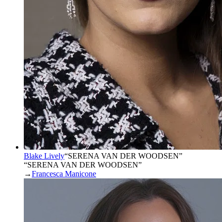
Blake Lively
“
SERENA VAN DER WOODSEN
”
“SERENA VAN DER WOODSEN”
→
Francesca Manicone