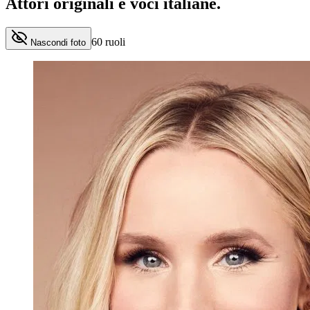
Attori originali e
voci italiane
.
60
ruoli
Nascondi foto