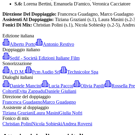
S.6:
Lorena Bertini, Emanuela D'amico, Veronica Cacciatore
Direzione Del Doppiaggio:
Francesca Guadagno, Marco Guadagno (
Assistenti Al Doppiaggio:
Tiziana Graziani (s.1), Laura Masini (s.2-3
Fonici Di Mix:
Christian Polini (s.1), Nicola Sobiesky (s.2-5), Andre
Edizione italiana
Alberto Porto
Antonio Restivo
Doppiaggio italiano
Sedif - Società Edizioni Italiane Film
Sonorizzazione
A.D.M.
Pcm Audio Srl
Technicolor Spa
Dialoghi italiani
Daniele Mancini
Lucia Paccoi
Olivia Papili
Rossella Pre
Coltorti
Evita Zappadu
Daniele Giuliani
Direzione del doppiaggio
Francesca Guadagno
Marco Guadagno
Assistente al doppiaggio
Tiziana Graziani
Laura Masini
Giulia Nofri
Fonico di mix
Christian Polini
Nicola Sobieski
Andrea Roversi