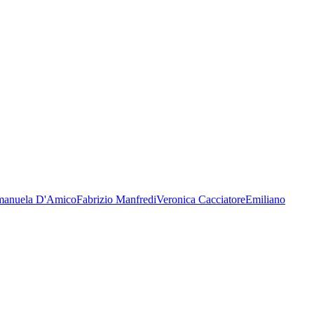
anuela D'Amico
Fabrizio Manfredi
Veronica Cacciatore
Emiliano