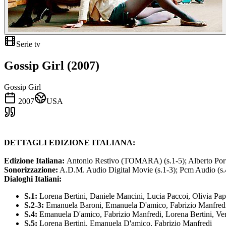
Serie tv
Gossip Girl (2007)
Gossip Girl
2007
USA
DETTAGLI EDIZIONE ITALIANA:
Edizione Italiana:
Antonio Restivo (TOMARA) (s.1-5); Alberto Porto
Sonorizzazione:
A.D.M. Audio Digital Movie (s.1-3); Pcm Audio (s.4
Dialoghi Italiani:
S.1:
Lorena Bertini, Daniele Mancini, Lucia Paccoi, Olivia Papili
S.2-3:
Emanuela Baroni, Emanuela D'amico, Fabrizio Manfredi, L
S.4:
Emanuela D'amico, Fabrizio Manfredi, Lorena Bertini, Vero
S.5:
Lorena Bertini, Emanuela D'amico, Fabrizio Manfredi