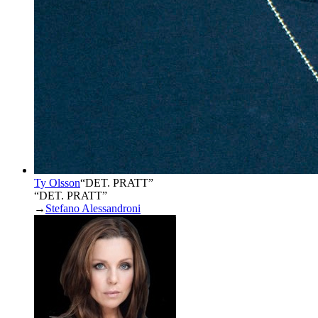
Ty Olsson
“
DET. PRATT
”
“DET. PRATT”
→
Stefano Alessandroni