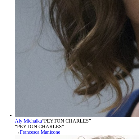
Aly Michalka
“
PEYTON CHARLES
”
“PEYTON CHARLES”
→
Francesca Manicone