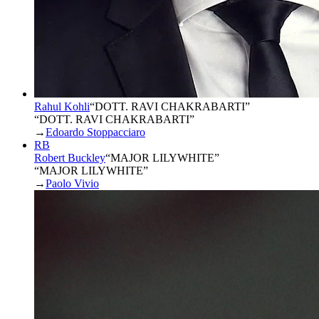
Rahul Kohli
“
DOTT. RAVI CHAKRABARTI
”
“DOTT. RAVI CHAKRABARTI”
→
Edoardo Stoppacciaro
RB
Robert Buckley
“
MAJOR LILYWHITE
”
“MAJOR LILYWHITE”
→
Paolo Vivio