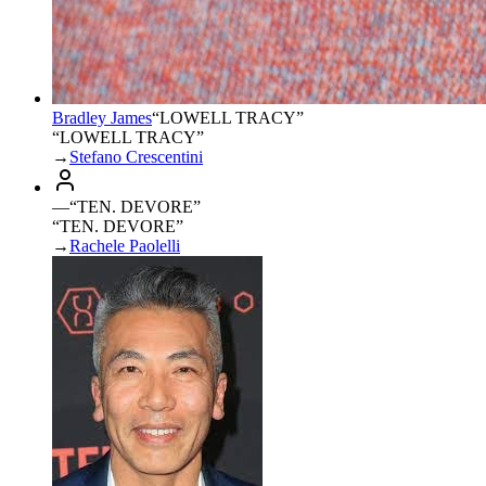
Bradley James
“
LOWELL TRACY
”
“LOWELL TRACY”
→
Stefano Crescentini
—
“
TEN. DEVORE
”
“TEN. DEVORE”
→
Rachele Paolelli