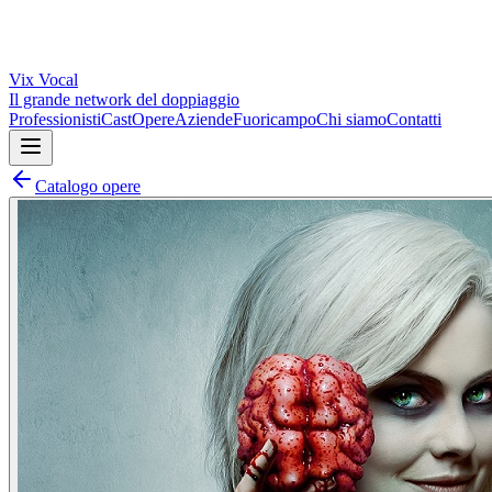
Vix
Vocal
Il grande network del doppiaggio
Professionisti
Cast
Opere
Aziende
Fuoricampo
Chi siamo
Contatti
Catalogo opere