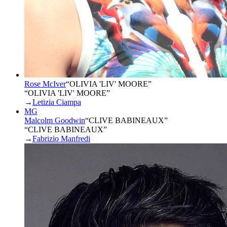
Rose McIver
“
OLIVIA 'LIV' MOORE
”
“OLIVIA 'LIV' MOORE”
→
Letizia Ciampa
MG
Malcolm Goodwin
“
CLIVE BABINEAUX
”
“CLIVE BABINEAUX”
→
Fabrizio Manfredi