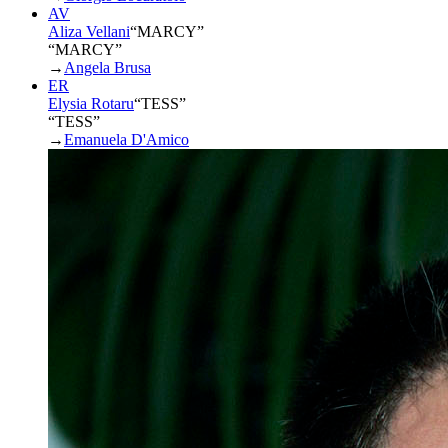
AV
Aliza Vellani
“
MARCY
”
“MARCY”
→
Angela Brusa
ER
Elysia Rotaru
“
TESS
”
“TESS”
→
Emanuela D'Amico