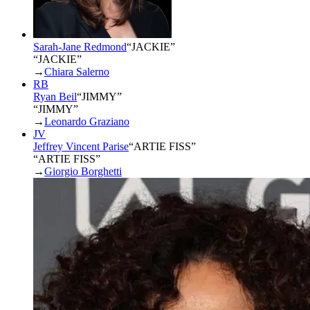
Sarah-Jane Redmond
“
JACKIE
”
“JACKIE”
→
Chiara Salerno
RB
Ryan Beil
“
JIMMY
”
“JIMMY”
→
Leonardo Graziano
JV
Jeffrey Vincent Parise
“
ARTIE FISS
”
“ARTIE FISS”
→
Giorgio Borghetti