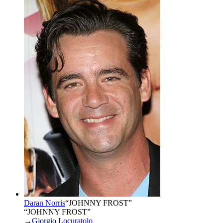
Daran Norris
“
JOHNNY FROST
”
“JOHNNY FROST”
→
Giorgio Locuratolo