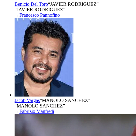
Benicio Del Toro
“
JAVIER RODRIGUEZ
”
“JAVIER RODRIGUEZ”
→
Francesco Pannofino
Jacob Vargas
“
MANOLO SANCHEZ
”
“MANOLO SANCHEZ”
→
Fabrizio Manfredi