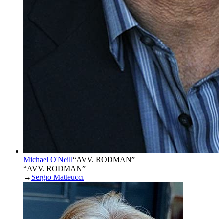
Michael O'Neill
“
AVV. RODMAN
”
“AVV. RODMAN”
→
Sergio Matteucci