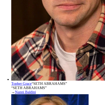
Topher Grace
“
SETH ABRAHAMS
”
“SETH ABRAHAMS”
→
Nanni Baldini