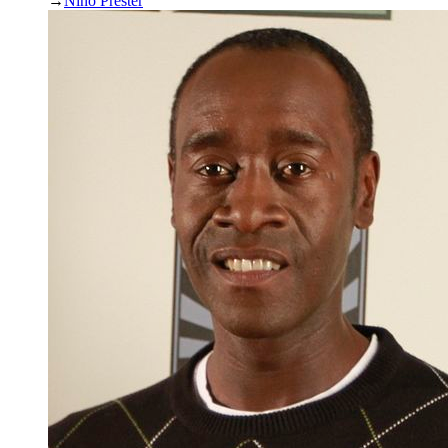
→
Nino Prester