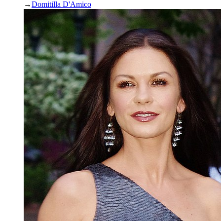
→
Domitilla D'Amico