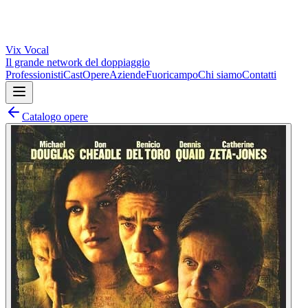
Vix
Vocal
Il grande network del doppiaggio
Professionisti
Cast
Opere
Aziende
Fuoricampo
Chi siamo
Contatti
Catalogo opere