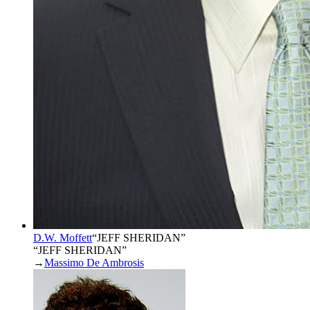
D.W. Moffett
“
JEFF SHERIDAN
”
“JEFF SHERIDAN”
→
Massimo De Ambrosis