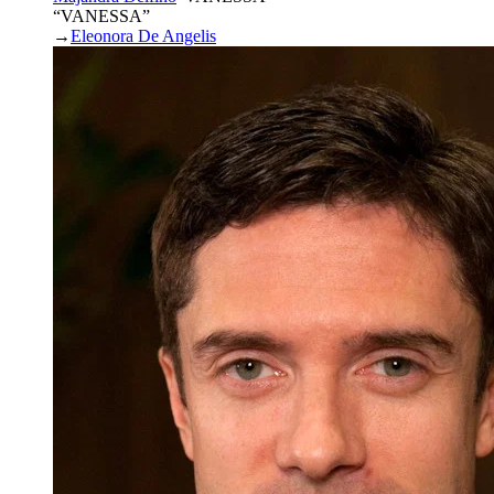
“VANESSA”
→
Eleonora De Angelis