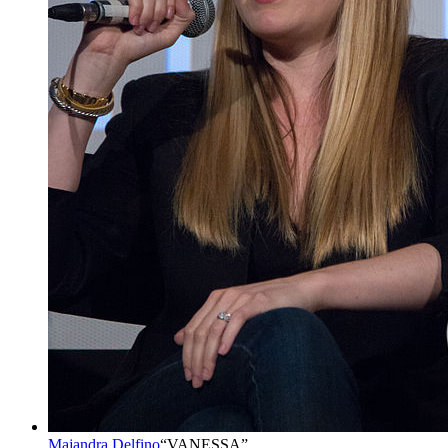
Majandra Delfino
“
VANESSA
”