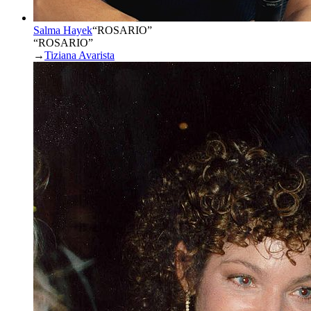
Salma Hayek
“
ROSARIO
”
“ROSARIO”
→
Tiziana Avarista