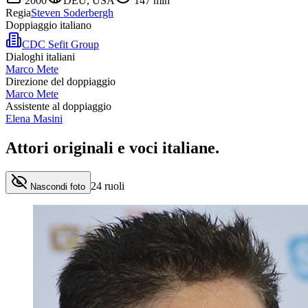
2000
DEU, USA
147
min
Regia
Steven Soderbergh
Doppiaggio italiano
CDC Sefit Group
Dialoghi italiani
Marco Mete
Direzione del doppiaggio
Marco Mete
Assistente al doppiaggio
Elena Masini
Attori originali e
voci italiane
.
24
ruoli
Nascondi foto