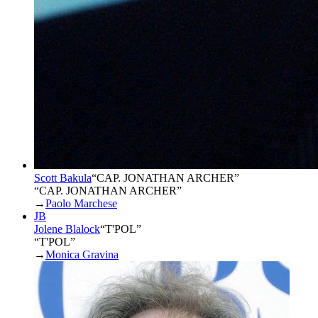
Scott Bakula
“
CAP. JONATHAN ARCHER
”
“CAP. JONATHAN ARCHER”
→
Paolo Marchese
JB
Jolene Blalock
“
T'POL
”
“T'POL”
→
Monica Gravina