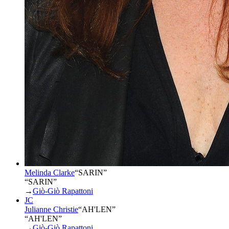
Melinda Clarke
“
SARIN
”
“SARIN”
→
Giò-Giò Rapattoni
JC
Julianne Christie
“
AH'LEN
”
“AH'LEN”
→
Giò-Giò Rapattoni