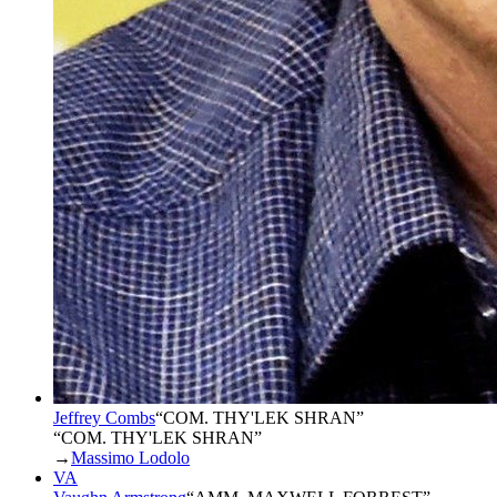
Jeffrey Combs
“
COM. THY'LEK SHRAN
”
“COM. THY'LEK SHRAN”
→
Massimo Lodolo
VA