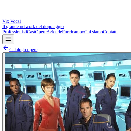
Vix
Vocal
Il grande network del doppiaggio
Professionisti
Cast
Opere
Aziende
Fuoricampo
Chi siamo
Contatti
Catalogo opere