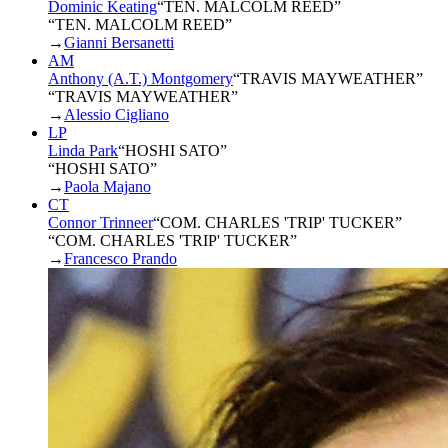
Dominic Keating
“
TEN. MALCOLM REED
”
“TEN. MALCOLM REED”
→
Gianni Bersanetti
AM
Anthony (A.T.) Montgomery
“
TRAVIS MAYWEATHER
”
“TRAVIS MAYWEATHER”
→
Alessio Cigliano
LP
Linda Park
“
HOSHI SATO
”
“HOSHI SATO”
→
Paola Majano
CT
Connor Trinneer
“
COM. CHARLES 'TRIP' TUCKER
”
“COM. CHARLES 'TRIP' TUCKER”
→
Francesco Prando