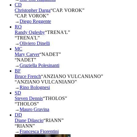
CD
Christopher Darga
“
CAP. VOROK
”
“CAP. VOROK”
→
Diego Reggente
RO
Randy Oglesby
“
TRENA'L
”
“TRENA'L”
→
Oliviero Dinelli
MC
Mary Carver
“
NADET
”
“NADET”
→
Graziella Polesinanti
BF
Bruce French
“
ANZIANO VULCANIANO
”
“ANZIANO VULCANIANO”
→
Rino Bolognesi
SD
Steven Dennis
“
THOLOS
”
“THOLOS”
→
Mauro Gravina
DD
Diane Dilascio
“
RIANN
”
“RIANN”
→
Francesca Fiorentini