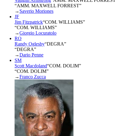
Vaughn Armstrong
“
AMM. MAXWELL FORREST
”
“AMM. MAXWELL FORREST”
→
Saverio Moriones
JF
Jim Fitzpatrick
“
COM. WILLIAMS
”
“COM. WILLIAMS”
→
Giorgio Locuratolo
RO
Randy Oglesby
“
DEGRA
”
“DEGRA”
→
Dario Penne
SM
Scott Macdoland
“
COM. DOLIM
”
“COM. DOLIM”
→
Franco Zucca