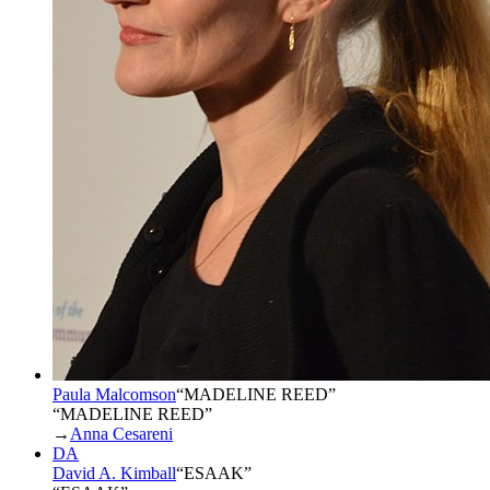
Paula Malcomson
“
MADELINE REED
”
“MADELINE REED”
→
Anna Cesareni
DA
David A. Kimball
“
ESAAK
”