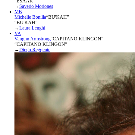
“ESAAK”
→
Saverio Moriones
MB
Michelle Bonilla
“
BU'KAH
”
“BU'KAH”
→
Laura Lenghi
VA
Vaughn Armstrong
“
CAPITANO KLINGON
”
“CAPITANO KLINGON”
→
Diego Reggente