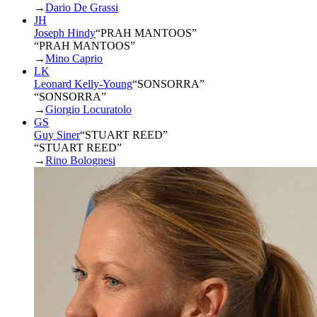
→
Dario De Grassi
JH
Joseph Hindy
“
PRAH MANTOOS
”
“PRAH MANTOOS”
→
Mino Caprio
LK
Leonard Kelly-Young
“
SONSORRA
”
“SONSORRA”
→
Giorgio Locuratolo
GS
Guy Siner
“
STUART REED
”
“STUART REED”
→
Rino Bolognesi