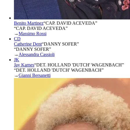
Benito Martinez
“
CAP. DAVID ACEVEDA
”
“CAP. DAVID ACEVEDA”
→
Massimo Rossi
CD
Catherine Dent
“
DANNY SOFER
”
“DANNY SOFER”
→
Alessandra Cassioli
JK
Jay Karnes
“
DET. HOLLAND 'DUTCH' WAGENBACH
”
“DET. HOLLAND 'DUTCH' WAGENBACH”
→
Gianni Bersanetti