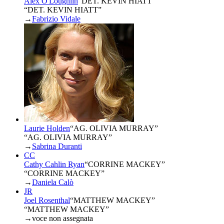
Alex O'Loughlin
“
DET. KEVIN HIATT
”
“DET. KEVIN HIATT”
→
Fabrizio Vidale
Laurie Holden
“
AG. OLIVIA MURRAY
”
“AG. OLIVIA MURRAY”
→
Sabrina Duranti
CC
Cathy Cahlin Ryan
“
CORRINE MACKEY
”
“CORRINE MACKEY”
→
Daniela Calò
JR
Joel Rosenthal
“
MATTHEW MACKEY
”
“MATTHEW MACKEY”
→
voce non assegnata