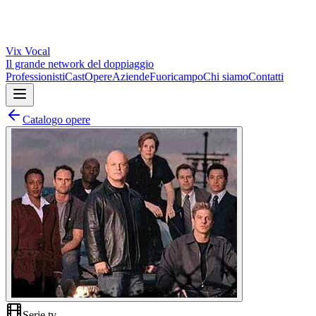
Vix
Vocal
Il grande network del doppiaggio
Professionisti
Cast
Opere
Aziende
Fuoricampo
Chi siamo
Contatti
Catalogo opere
Serie tv