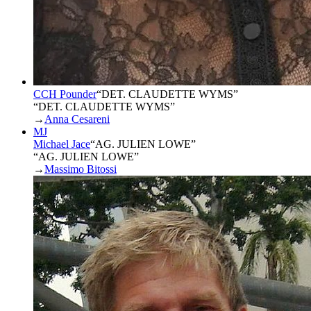
CCH Pounder
“
DET. CLAUDETTE WYMS
”
“DET. CLAUDETTE WYMS”
→
Anna Cesareni
MJ
Michael Jace
“
AG. JULIEN LOWE
”
“AG. JULIEN LOWE”
→
Massimo Bitossi