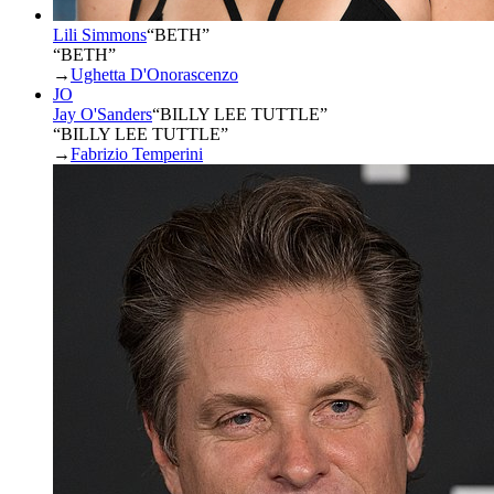
Lili Simmons
“
BETH
”
“BETH”
→
Ughetta D'Onorascenzo
JO
Jay O'Sanders
“
BILLY LEE TUTTLE
”
“BILLY LEE TUTTLE”
→
Fabrizio Temperini