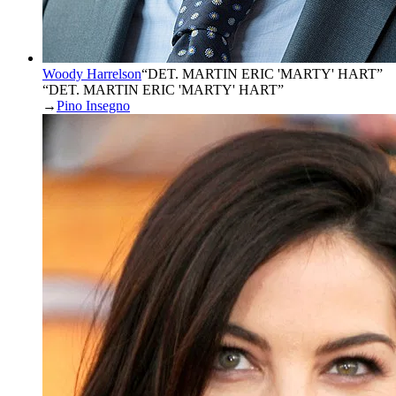
Woody Harrelson
“
DET. MARTIN ERIC 'MARTY' HART
”
“DET. MARTIN ERIC 'MARTY' HART”
→
Pino Insegno