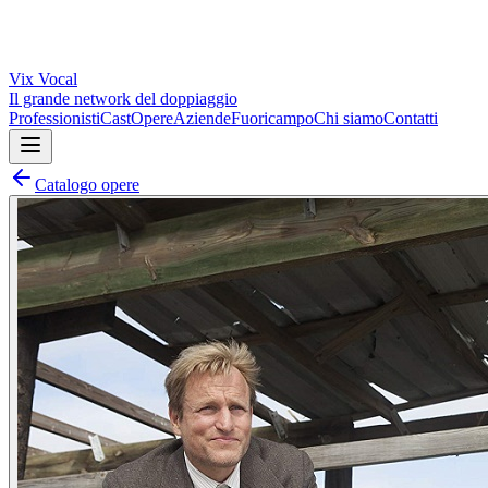
Vix
Vocal
Il grande network del doppiaggio
Professionisti
Cast
Opere
Aziende
Fuoricampo
Chi siamo
Contatti
Catalogo opere