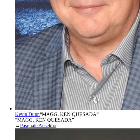
Kevin Dunn
“
MAGG. KEN QUESADA
”
“MAGG. KEN QUESADA”
→
Pasquale Anselmo