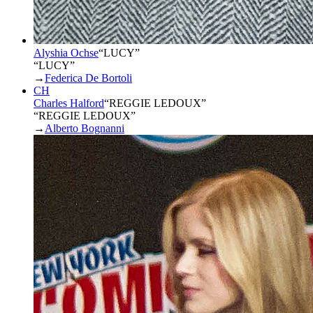
Alyshia Ochse
“
LUCY
”
“LUCY”
→
Federica De Bortoli
CH
Charles Halford
“
REGGIE LEDOUX
”
“REGGIE LEDOUX”
→
Alberto Bognanni