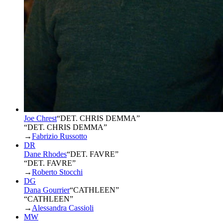
Joe Chrest
“
DET. CHRIS DEMMA
”
“DET. CHRIS DEMMA”
→
Fabrizio Russotto
DR
Dane Rhodes
“
DET. FAVRE
”
“DET. FAVRE”
→
Roberto Stocchi
DG
Dana Gourrier
“
CATHLEEN
”
“CATHLEEN”
→
Alessandra Cassioli
MW