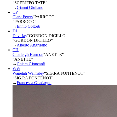
“SCERIFFO TATE”
→
Gianni Giuliano
CP
Clark Peters
“
PARROCO
”
“PARROCO”
→
Ennio Coltorti
DJ
Davi Jay
“
GORDON DICILLO
”
“GORDON DICILLO”
→
Alberto Angrisano
CH
Charleigh Harmon
“
ANETTE
”
“ANETTE”
→
Chiara Gioncardi
WW
Wanetah Walmsley
“
SIG.RA FONTENOT
”
“SIG.RA FONTENOT”
→
Francesca Guadagno