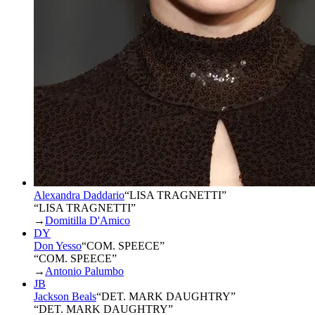
Alexandra Daddario
“
LISA TRAGNETTI
”
“LISA TRAGNETTI”
→
Domitilla D'Amico
DY
Don Yesso
“
COM. SPEECE
”
“COM. SPEECE”
→
Antonio Palumbo
JB
Jackson Beals
“
DET. MARK DAUGHTRY
”
“DET. MARK DAUGHTRY”