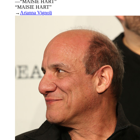
—
“
MAISIE HART
”
“MAISIE HART”
→
Arianna Vignoli