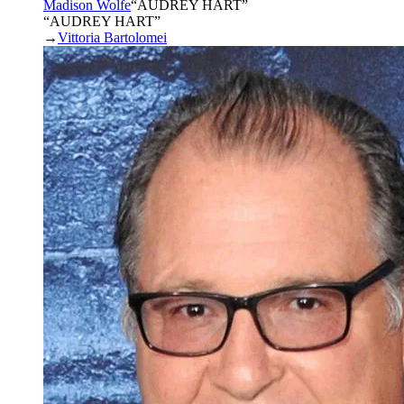
Madison Wolfe
“
AUDREY HART
”
“AUDREY HART”
→
Vittoria Bartolomei