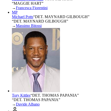
“MAGGIE HART”
→
Francesca Fiorentini
MP
Michael Potts
“
DET. MAYNARD GILBOUGH
”
“DET. MAYNARD GILBOUGH”
→
Massimo Bitossi
Tory Kittles
“
DET. THOMAS PAPANIA
”
“DET. THOMAS PAPANIA”
→
Davide Albano