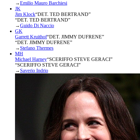
→
Emilio Mauro Barchiesi
JK
Jim Klock
“
DET. TED BERTRAND
”
“DET. TED BERTRAND”
→
Guido Di Naccio
GK
Garrett Kruithof
“
DET. JIMMY DUFRENE
”
“DET. JIMMY DUFRENE”
→
Stefano Thermes
MH
Michael Harney
“
SCERIFFO STEVE GERACI
”
“SCERIFFO STEVE GERACI”
→
Saverio Indrio