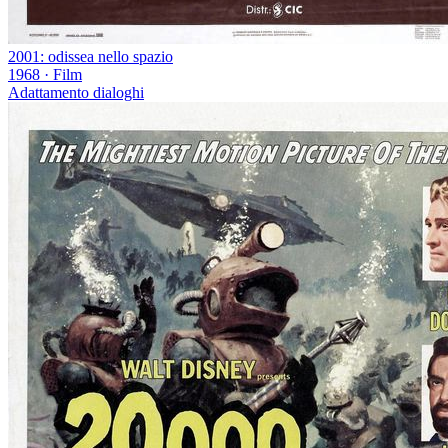
2001: odissea nello spazio
1968
·
Film
Adattamento dialoghi