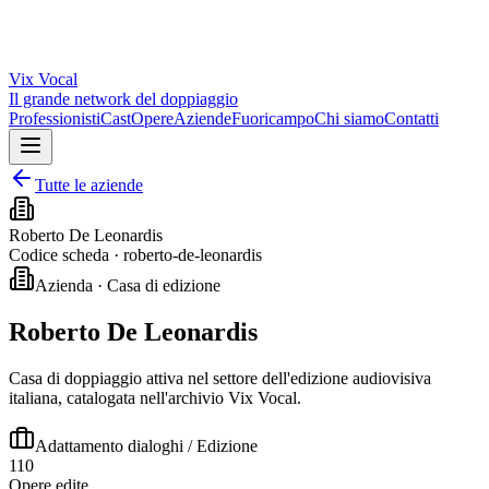
Vix
Vocal
Il grande network del doppiaggio
Professionisti
Cast
Opere
Aziende
Fuoricampo
Chi siamo
Contatti
Tutte le aziende
Roberto De Leonardis
Codice scheda ·
roberto-de-leonardis
Azienda · Casa di edizione
Roberto De Leonardis
Casa di doppiaggio attiva nel settore dell'edizione audiovisiva
italiana, catalogata nell'archivio Vix Vocal.
Adattamento dialoghi / Edizione
110
Opere edite