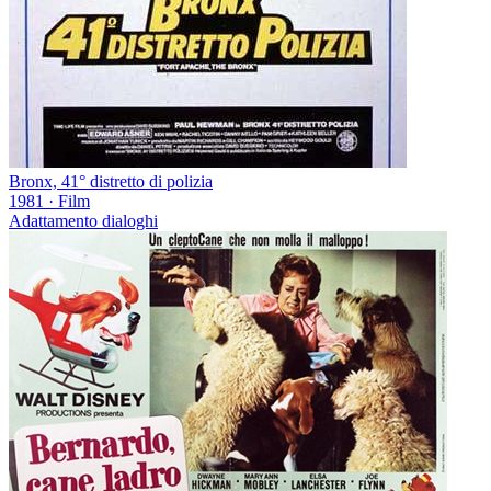
Bronx, 41° distretto di polizia
1981
·
Film
Adattamento dialoghi