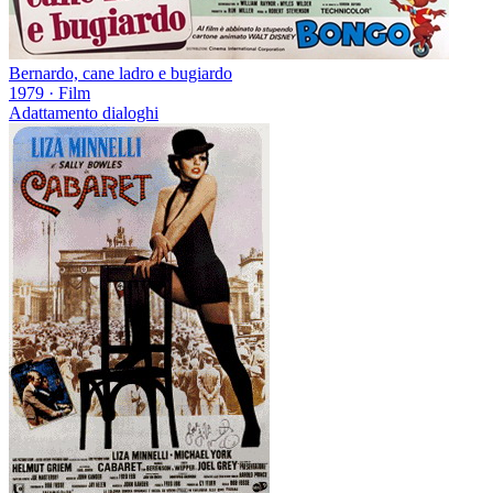
Bernardo, cane ladro e bugiardo
1979
·
Film
Adattamento dialoghi