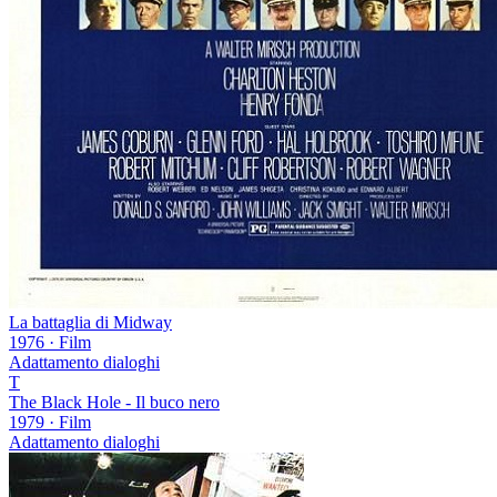
La battaglia di Midway
1976
·
Film
Adattamento dialoghi
T
The Black Hole - Il buco nero
1979
·
Film
Adattamento dialoghi