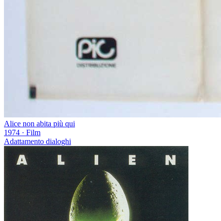
Alice non abita più qui
1974
·
Film
Adattamento dialoghi