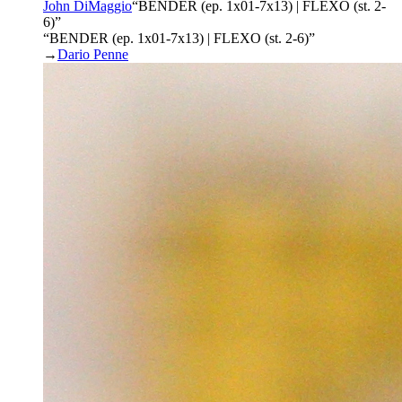
John DiMaggio
“
BENDER (ep. 1x01-7x13) | FLEXO (st. 2-
6)
”
“BENDER (ep. 1x01-7x13) | FLEXO (st. 2-6)”
→
Dario Penne