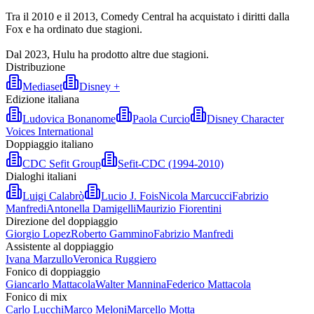
Tra il 2010 e il 2013, Comedy Central ha acquistato i diritti dalla
Fox e ha ordinato due stagioni.
Dal 2023, Hulu ha prodotto altre due stagioni.
Distribuzione
Mediaset
Disney +
Edizione italiana
Ludovica Bonanome
Paola Curcio
Disney Character
Voices International
Doppiaggio italiano
CDC Sefit Group
Sefit-CDC (1994-2010)
Dialoghi italiani
Luigi Calabrò
Lucio J. Fois
Nicola Marcucci
Fabrizio
Manfredi
Antonella Damigelli
Maurizio Fiorentini
Direzione del doppiaggio
Giorgio Lopez
Roberto Gammino
Fabrizio Manfredi
Assistente al doppiaggio
Ivana Marzullo
Veronica Ruggiero
Fonico di doppiaggio
Giancarlo Mattacola
Walter Mannina
Federico Mattacola
Fonico di mix
Carlo Lucchi
Marco Meloni
Marcello Motta