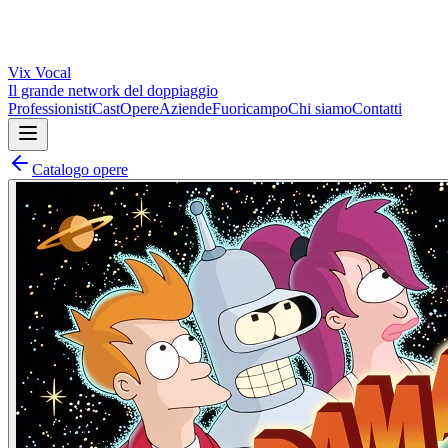
Vix
Vocal
Il grande network del doppiaggio
Professionisti
Cast
Opere
Aziende
Fuoricampo
Chi siamo
Contatti
Catalogo opere