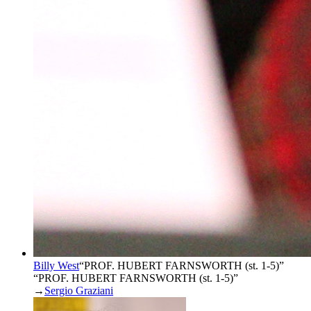
Billy West
“
PROF. HUBERT FARNSWORTH (st. 1-5)
”
“PROF. HUBERT FARNSWORTH (st. 1-5)”
→
Sergio Graziani