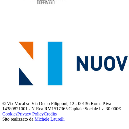
© Vix Vocal srl
|
Via Decio Filipponi, 12 - 00136 Roma
|
P.iva
14389821001 - N.Rea RM1517365
|
Capitale Sociale i.v. 30.000€
Cookies
Privacy Policy
Credits
Sito realizzato da
Michele Laurelli