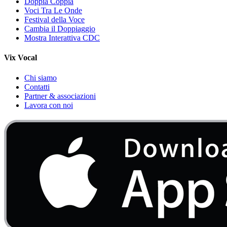
Doppia Coppia
Voci Tra Le Onde
Festival della Voce
Cambia il Doppiaggio
Mostra Interattiva CDC
Vix Vocal
Chi siamo
Contatti
Partner & associazioni
Lavora con noi